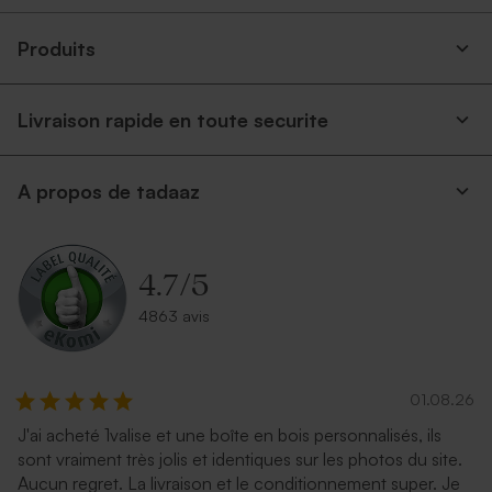
Produits
Livraison rapide en toute securite
A propos de tadaaz
Enveloppe crème
Enveloppe rectangulaire
autocollante
argent
4.7
/
5
4863 avis
01.08.26
J'ai acheté 1valise et une boîte en bois personnalisés, ils
sont vraiment très jolis et identiques sur les photos du site.
Aucun regret. La livraison et le conditionnement super. Je
Enveloppe couleur bleu nuit
Enveloppe noire rectangle