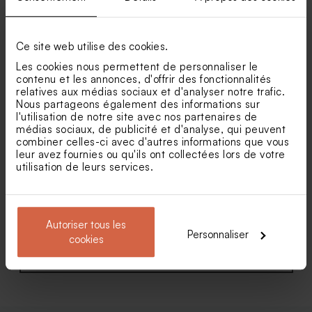
Faire part mariage original
Faire part mariage cache
avec carton invitation
coeur champêtre
Livret de messe mariage
Marque place mariage
nature encadré arrondi
nature
Ce site web utilise des cookies.
Les cookies nous permettent de personnaliser le
contenu et les annonces, d'offrir des fonctionnalités
relatives aux médias sociaux et d'analyser notre trafic.
Nous partageons également des informations sur
l'utilisation de notre site avec nos partenaires de
médias sociaux, de publicité et d'analyse, qui peuvent
combiner celles-ci avec d'autres informations que vous
leur avez fournies ou qu'ils ont collectées lors de votre
utilisation de leurs services.
Faire part mariage
Faire part mariage pochette
passeport et billet de voyage
Amour pour toujours (et
fleurs séchées*)
Autoriser tous les
Personnaliser
cookies
Voir toute la collection Faire-part mariage