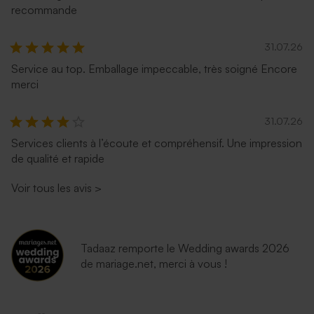
recommande
31.07.26
Service au top. Emballage impeccable, très soigné Encore
merci
31.07.26
Services clients à l’écoute et compréhensif. Une impression
de qualité et rapide
Enveloppe mariage lavande
Enveloppe mariage
émeraude
Voir tous les avis
>
Tadaaz remporte le Wedding awards 2026
de mariage.net, merci à vous !