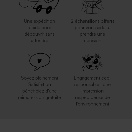
Une expédition
2 échantillons offerts
rapide pour
pour vous aider à
découvrir sans
prendre une
attendre
décision
Jolie enveloppe blanche
Magnifique enveloppe dorée
rectangle
Soyez pleinement
Engagement éco-
Satisfait ou
responsable : une
bénéficiez d'une
impression
réimpression gratuite
respectueuse de
l'environnement
Enveloppe rouge
Jolie enveloppe rose nude
rectangulaire