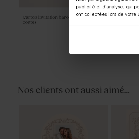
publicité et d'analyse, qui p
ont collectées lors de votre u
Carton invitation baroque digne des
Sticker mar
contes
contes
Nos clients ont aussi aimé...
Etiquette mariage baroque digne des
Save the da