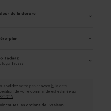
leur de la dorure
ière-plan
o Tadaaz
c logo Tadaaz
ous validez votre panier avant
h
, la date
xpédition de votre commande est estimée au
08/2026
Voir toutes les options de livraison