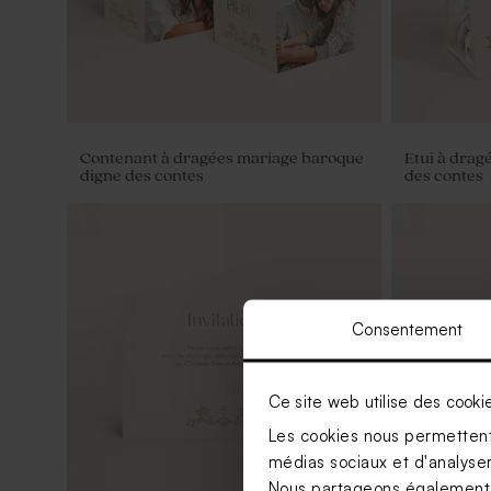
Contenant à dragées mariage baroque
Etui à drag
digne des contes
des contes
Consentement
Ce site web utilise des cooki
Les cookies nous permettent 
médias sociaux et d'analyser 
Nous partageons également de