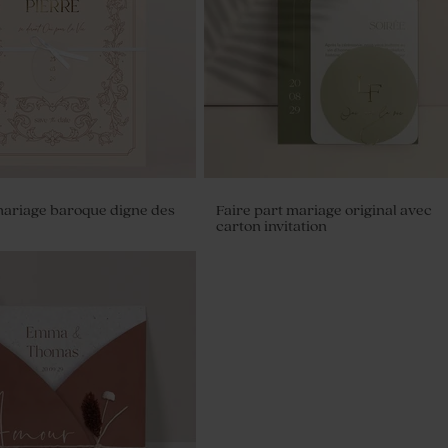
digne des contes
mariage baroque digne des
Faire part mariage original avec
carton invitation
n verre original opaque
0 ml