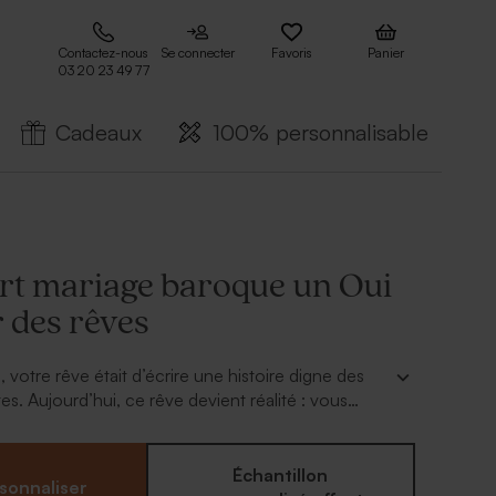
Contactez-nous
Se connecter
Favoris
Panier
03 20 23 49 77
Cadeaux
100% personnalisable
art mariage baroque un Oui
r des rêves
 votre rêve était d’écrire une histoire digne des
s. Aujourd’hui, ce rêve devient réalité : vous
, vos cœurs et vos destins. C’est avec joie et
us convierez vos proches avec ce faire-part
 aux détails dorés.
Échantillon
sonnaliser