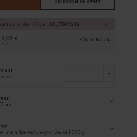
personnalisé offert
ur tout le site | Code :
AOUTDAYS26
2,02 €
e
Afficher les prix
T.C.)
ntant
pièce
mat
 17 cm
ier
er mat à fine texture granuleuse | 320 g