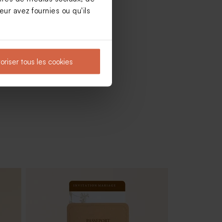
ur avez fournies ou qu'ils
oriser tous les cookies
Marque place mariage baroque digne