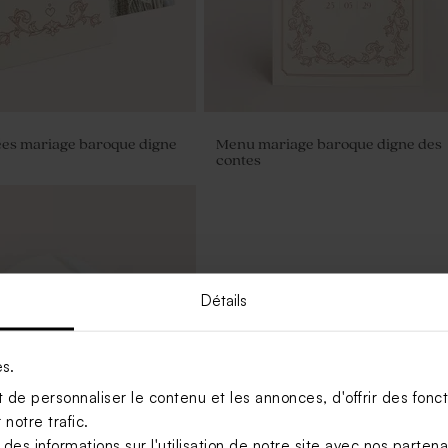
ées mariage baroque digne
Menu mariage baroque digne des
contes
Détails
es.
de personnaliser le contenu et les annonces, d'offrir des foncti
notre trafic.
s informations sur l'utilisation de notre site avec nos parten