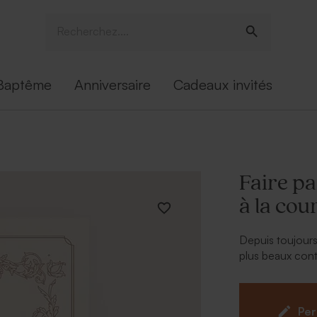
Baptême
Anniversaire
Cadeaux invités
Faire p
à la cou
Depuis toujours,
plus beaux conte
unissez vos vies
émotion que vo
mariage baroque
Per