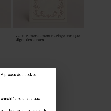
Carte remerciement mariage baroque
digne des contes
À propos des cookies
onnalités relatives aux
aires de médias sociaux, de