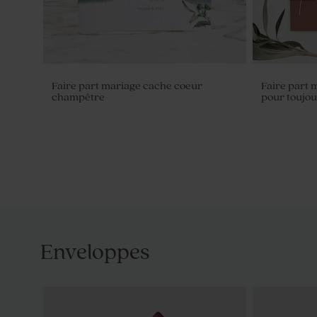
Faire part mariage cache coeur
Faire part
champêtre
pour toujour
Enveloppes