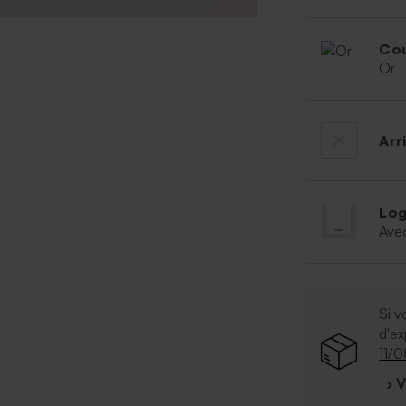
Cou
Or
Arr
Log
Ave
Si v
d'e
11/
› 