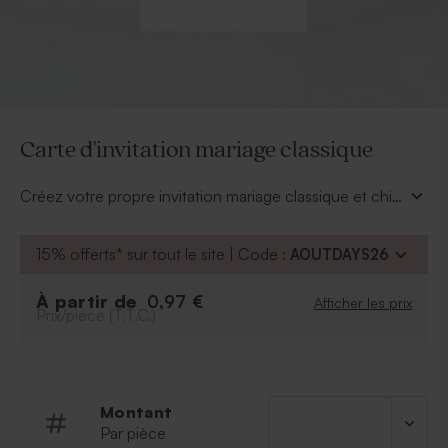
Carte d'invitation mariage classique
Créez votre propre invitation mariage classique et chic
à la fois. Modifiez les couleurs selon vos souhaits
grâce à notre outil de personnalisation.
15% offerts* sur tout le site | Code :
AOUTDAYS26
À partir de
0,97 €
Afficher les prix
Prix/pièce (T.T.C.)
Montant
Par pièce