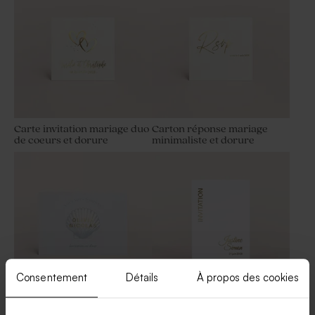
Carte invitation mariage duo
Carton réponse mariage
de coeurs et dorure
minimaliste et dorure
Dragées mariage bleu gris 1
Sucette mariage bleue et
kg (± 240 ex)
blanche
Consentement
Détails
À propos des cookies
Carte invitation mariage
Carton invitation mariage
douceur marine et dorure
minimaliste chic et dorure