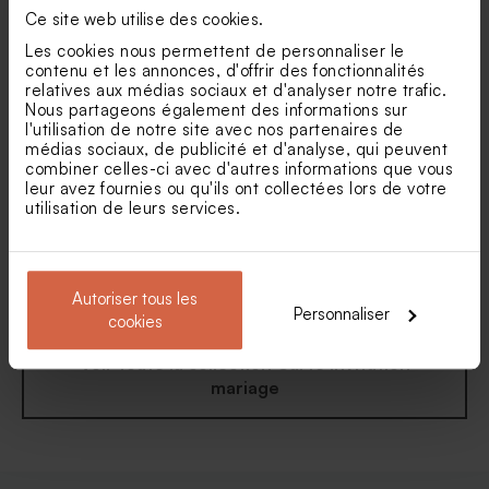
Sucette personnalisée
Contenant dragées mariage
Ce site web utilise des cookies.
mariage bleue et dorée
tissu bleu
Les cookies nous permettent de personnaliser le
contenu et les annonces, d'offrir des fonctionnalités
relatives aux médias sociaux et d'analyser notre trafic.
Nous partageons également des informations sur
l'utilisation de notre site avec nos partenaires de
médias sociaux, de publicité et d'analyse, qui peuvent
combiner celles-ci avec d'autres informations que vous
leur avez fournies ou qu'ils ont collectées lors de votre
utilisation de leurs services.
Carte invitation mariage
Carton réponse mariage
l'élégance minimaliste et
bouquet floral rose et blanc
dorure
Autoriser tous les
Personnaliser
cookies
Voir toute la collection Carte invitation
mariage