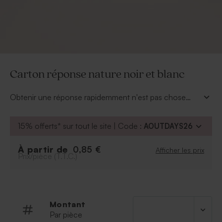
Carton réponse nature noir et blanc
Obtenir une réponse rapidemment n'est pas chose
facile … Nous avons trouvé pour vous LA solution !
Optez pour ce carton réponse nature noir et blanc au
15% offerts* sur tout le site | Code :
AOUTDAYS26
format carte postale qui s'insérera facilement dans une
enveloppe de taille standard. Personnalisez ce carton
À partir de
0,85 €
Afficher les prix
avec votre photo de mariage ainsi que votre texte au
Prix/pièce (T.T.C.)
dos de la carte.
Montant
Par pièce