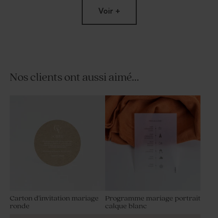
Voir +
Nos clients ont aussi aimé...
Pochon tissu mariage 100%
Savon artisanal mariage
coton - beige
senteur Fraîcheur
Carton d'invitation mariage
Programme mariage portrait
ronde
calque blanc
Bougie en verre mariage et
Étui à dragées mariage en