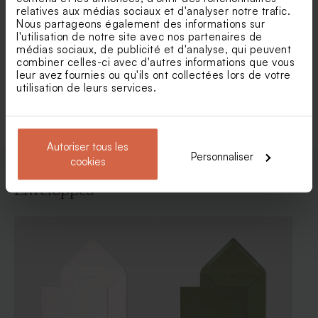
relatives aux médias sociaux et d'analyser notre trafic.
Carte invitation mariage
Carton réponse mariage
pancarte champêtre
minimaliste et dorure
Nous partageons également des informations sur
l'utilisation de notre site avec nos partenaires de
médias sociaux, de publicité et d'analyse, qui peuvent
combiner celles-ci avec d'autres informations que vous
leur avez fournies ou qu'ils ont collectées lors de votre
Voir toute la collection Carte invitation
utilisation de leurs services.
mariage
Autoriser tous les
Personnaliser
cookies
Enveloppes