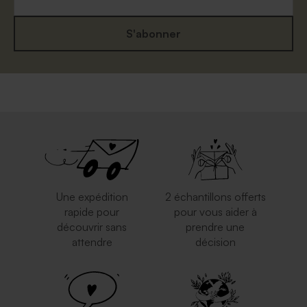
S'abonner
Enveloppe papier kraft
Enveloppe classique blanche
Une expédition
2 échantillons offerts
rapide pour
pour vous aider à
découvrir sans
prendre une
attendre
décision
Enveloppe mariage papier
Enveloppe mariage couleur
moucheté naturel
rouille format carte postale