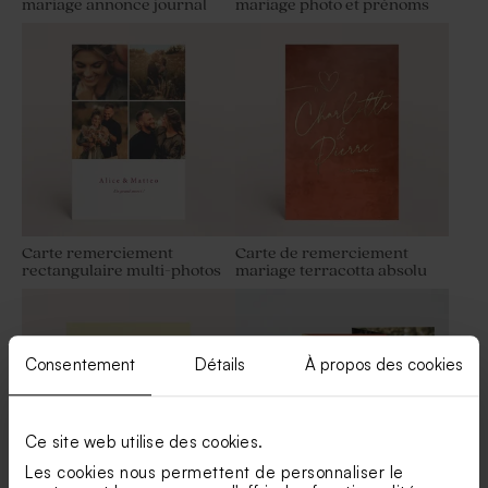
mariage annonce journal
mariage photo et prénoms
Bougie en verre mariage et
Étui à dragées mariage en
liège
velour et initiales
Carte remerciement
Carte de remerciement
rectangulaire multi-photos
mariage terracotta absolu
Porte clé invités mariage en
Fleurs séchées mariage -
macramé
Lagurus blanc
Consentement
Détails
À propos des cookies
Ce site web utilise des cookies.
Les cookies nous permettent de personnaliser le