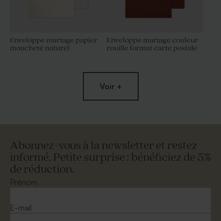
Enveloppe mariage papier
Enveloppe mariage couleur
moucheté naturel
rouille format carte postale
Voir +
Abonnez-vous à la newsletter et restez
informé. Petite surprise : bénéficiez de 5%
de réduction.
Enveloppe mariage dorée
Petite enveloppe crème
petit format
Prénom
E-mail