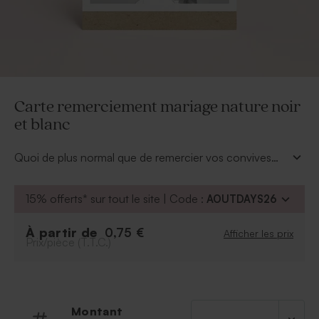
Carte remerciement mariage nature noir
et blanc
Quoi de plus normal que de remercier vos convives
d'avoir participer au plus beau jour de votre vie, cette
carte de remerciement mariage nature noir et
15% offerts* sur tout le site | Code :
AOUTDAYS26
blanc
sera idéale. Personnalisée de votre texte et de
votre photo, elle remplira sa mission avec succès.
À partir de
0,75 €
Afficher les prix
Prix/pièce (T.T.C.)
Montant