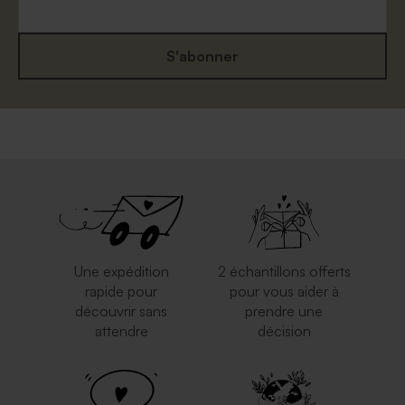
S'abonner
Enveloppe papier kraft
Enveloppe mariage
eucalyptus
Une expédition
2 échantillons offerts
rapide pour
pour vous aider à
découvrir sans
prendre une
attendre
décision
Enveloppe mariage rose
Enveloppe classique blanche
nude