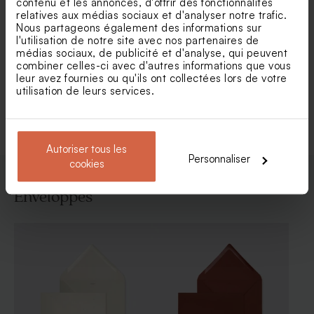
contenu et les annonces, d'offrir des fonctionnalités
relatives aux médias sociaux et d'analyser notre trafic.
Carte remerciement
Carte remerciement
Nous partageons également des informations sur
mariage simplicité colorée
mariage colorée et initiales
l'utilisation de notre site avec nos partenaires de
médias sociaux, de publicité et d'analyse, qui peuvent
combiner celles-ci avec d'autres informations que vous
leur avez fournies ou qu'ils ont collectées lors de votre
Voir toute la collection Carte
utilisation de leurs services.
remerciement mariage
Autoriser tous les
Personnaliser
cookies
Enveloppes