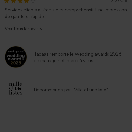
31.07.26
Enveloppe mariage lavande
Enveloppe mariage
Services clients à l’écoute et compréhensif. Une impression
émeraude
de qualité et rapide
Voir tous les avis
>
Tadaaz remporte le Wedding awards 2026
de mariage.net, merci à vous !
Enveloppe blanche
autocollante
Recommandé par "Mille et une liste"