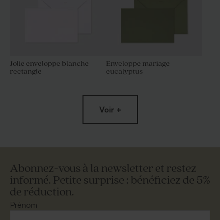
Jolie enveloppe blanche
Enveloppe mariage
rectangle
eucalyptus
Voir +
Abonnez-vous à la newsletter et restez
informé. Petite surprise : bénéficiez de 5%
de réduction.
Enveloppe crème rectangle
Magnifique enveloppe dorée
Prénom