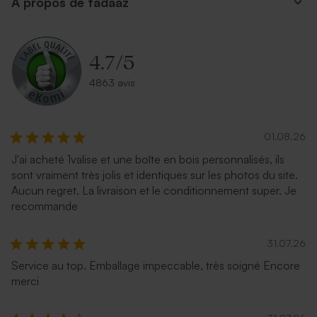
A propos de tadaaz
argent
terracotta
4.7
/
5
4863 avis
01.08.26
J'ai acheté 1valise et une boîte en bois personnalisés, ils
Enveloppe couleur bleu nuit
Enveloppe noire rectangle
sont vraiment très jolis et identiques sur les photos du site.
Aucun regret. La livraison et le conditionnement super. Je
recommande
31.07.26
Service au top. Emballage impeccable, très soigné Encore
merci