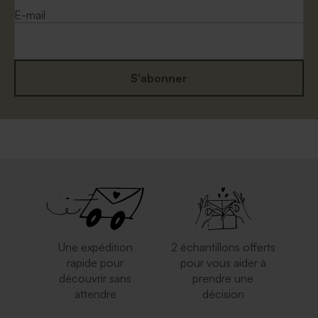
E-mail
S'abonner
Enveloppe rouge
Enveloppe mariage
rectangulaire
mouchetée papier naturel
Une expédition
2 échantillons offerts
rapide pour
pour vous aider à
découvrir sans
prendre une
attendre
décision
Jolie enveloppe rose nude
Enveloppe crème
autocollante