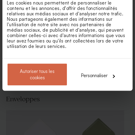
Les cookies nous permettent de personnaliser le
contenu et les annonces, d'offrir des fonctionnalités
relatives aux médias sociaux et d'analyser notre trafic.
Carte remerciement
Carte remerciement
Nous partageons également des informations sur
mariage chic avec dorure
mariage bouquet floral rose
l'utilisation de notre site avec nos partenaires de
et blanc
médias sociaux, de publicité et d'analyse, qui peuvent
combiner celles-ci avec d'autres informations que vous
leur avez fournies ou qu'ils ont collectées lors de votre
utilisation de leurs services.
Voir toute la collection Carte
remerciement mariage
Autoriser tous les
Personnaliser
cookies
Enveloppes