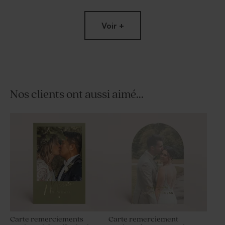
Voir +
Nos clients ont aussi aimé...
Dragées mariage sucrés
Dragées mariage lentilles XS
ronds marbrés d'or 750 gr (±
or goût chocolat 195 gr (±
195 ex)
507 ex)
Carte remerciements
Carte remerciement