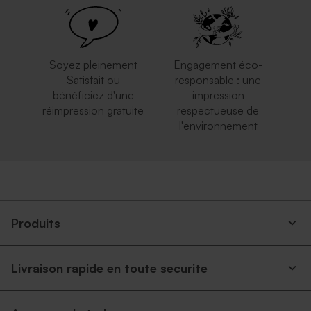
Soyez pleinement
Engagement éco-
Satisfait ou
responsable : une
bénéficiez d'une
impression
réimpression gratuite
respectueuse de
l'environnement
Enveloppe mariage rouille
Enveloppe papier kraft
Produits
Livraison rapide en toute securite
Enveloppe rectangulaire
Enveloppe mariage