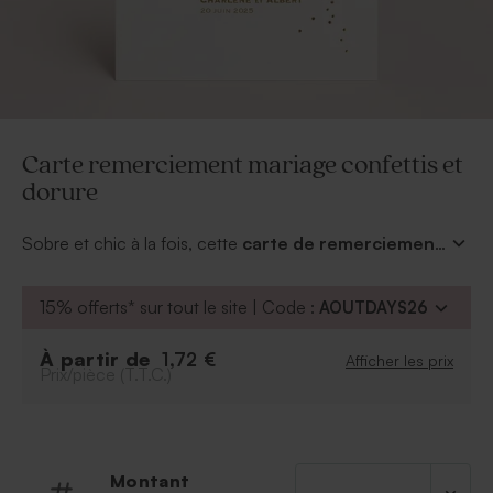
Carte remerciement mariage confettis et
dorure
Sobre et chic à la fois, cette
carte de remerciement
mariage confettis et dorure
brillante est tout
simplement magnifique. Reste à la personnaliser de
15% offerts* sur tout le site | Code :
AOUTDAYS26
votre plus beau cliché sur la largeur de la carte et de
votre texte. Au dos, un rappel des motifs confettis en
À partir de
1,72 €
Afficher les prix
beige.
Prix/pièce (T.T.C.)
Montant