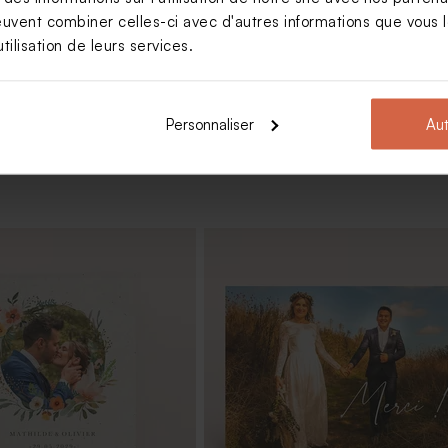
euvent combiner celles-ci avec d'autres informations que vous le
Voir +
tilisation de leurs services.
Personnaliser
Aut
messe mariage branche
Marque place mariage fleurs
s
eucalyptus