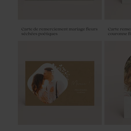
Carte de remerciement mariage fleurs
Carte reme
séchées poétiques
couronne fl
Serviette personnalisée original
Savon artis
Fraîcheur