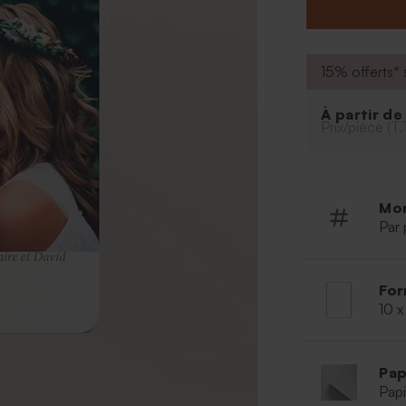
beau cliché de 
ce carton de r
suffiront à par
15% offerts* s
À partir d
Prix/pièce (T.
Mo
Par 
For
10 x
Pap
Papi