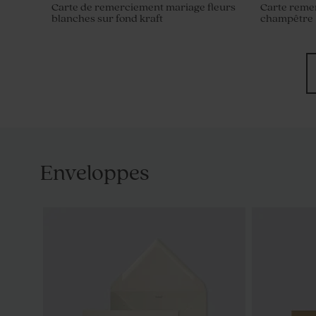
Carte de remerciement mariage fleurs
Carte reme
blanches sur fond kraft
champêtre
Enveloppes