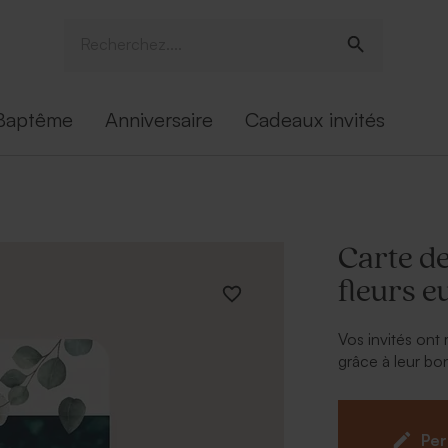
Baptême
Anniversaire
Cadeaux invités
Carte d
fleurs e
Vos invités ont
grâce à leur bon
événement le pl
union, cette
ca
eucalyptus et
Per