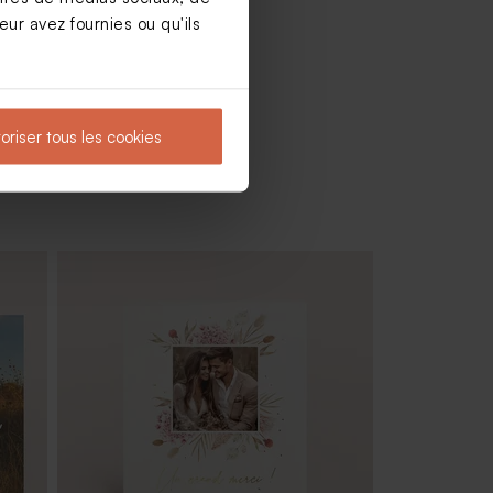
ur avez fournies ou qu'ils
oriser tous les cookies
Rond de serviette mariage branche
d'eucalyptus