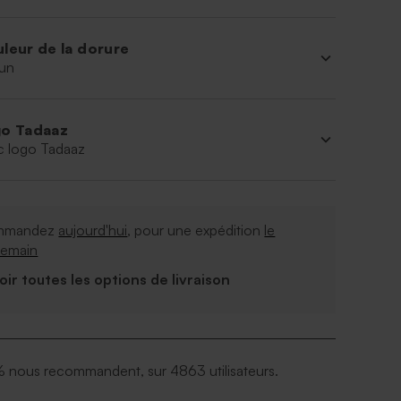
leur de la dorure
un
o Tadaaz
c logo Tadaaz
mmandez
aujourd'hui
, pour une expédition
le
demain
Voir toutes les options de livraison
 nous recommandent, sur 4863 utilisateurs.