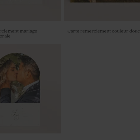
rciement mariage
Carte remerciement couleur dou
orale
anal mariage senteur