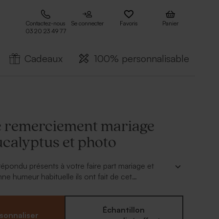
Contactez-nous
Se connecter
Favoris
Panier
03 20 23 49 77
Cadeaux
100% personnalisable
e remerciement mariage
ucalyptus et photo
 répondu présents à votre faire part mariage et
ne humeur habituelle ils ont fait de cet
us beau jour de votre vie. Joli souvenir de votre
rte de remerciement mariage fleurs
 photo
romantique sera juste parfaite. Votre plus
Échantillon
sonnaliser