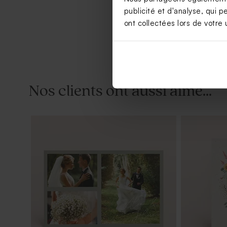
publicité et d'analyse, qui p
ont collectées lors de votre u
Nos clients ont aussi aimé...
Save the date mariage fleurs
Livret de 
eucalyptus et dorure
d'eucalyptu