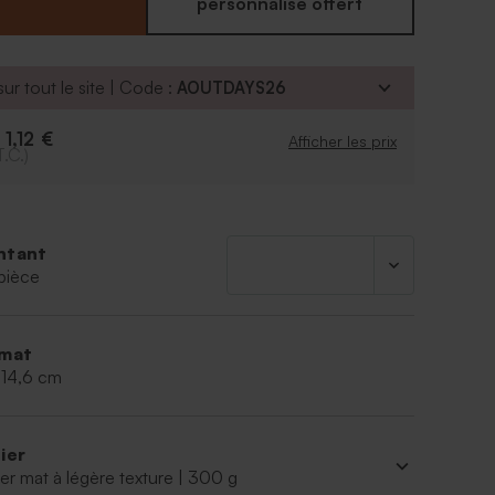
jeunes mariés sera mis à l'honneur par le design de
personnalisé offert
emerciement mariage. Au dos, quelques mots
tager votre bonheur.
ur tout le site | Code :
AOUTDAYS26
1,12 €
e
Afficher les prix
T.C.)
ntant
pièce
mat
 14,6 cm
ier
er mat à légère texture | 300 g