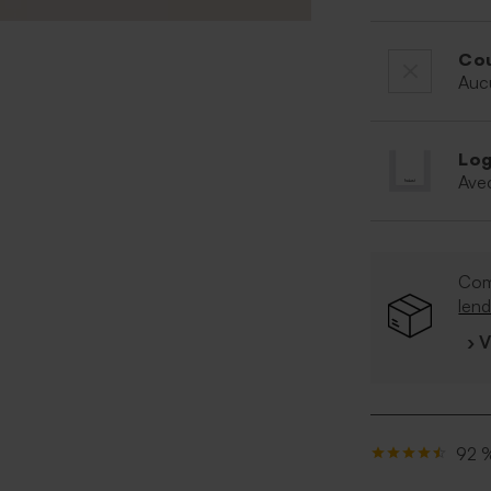
Cou
Auc
Log
Ave
Co
len
› 
92 %