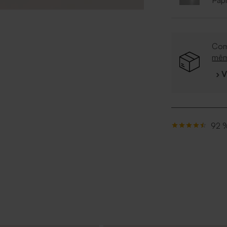
Papi
Com
mê
› 
92 %