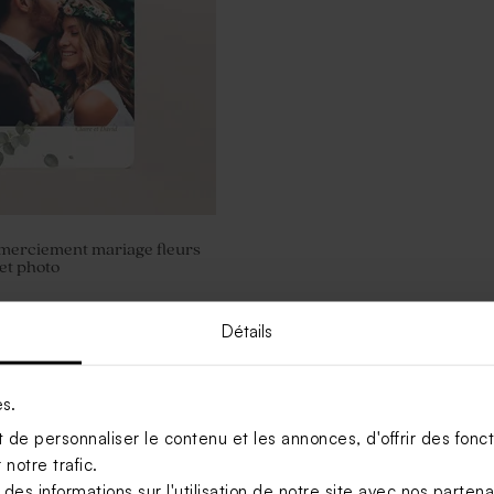
emerciement mariage fleurs
et photo
Détails
Voir +
es.
de personnaliser le contenu et les annonces, d'offrir des foncti
notre trafic.
s informations sur l'utilisation de notre site avec nos parten