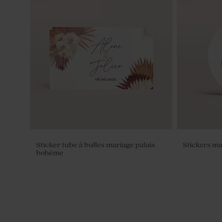
Serviette personnalisée original
Savon artis
Chaï
Sticker tube à bulles mariage palais
Stickers m
bohème