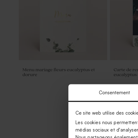
Menu mariage fleurs eucalyptus et
Carte de r
dorure
eucalyptus 
Consentement
Ce site web utilise des cooki
Les cookies nous permettent 
médias sociaux et d'analyser 
Nous partageons également de