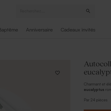
Baptême
Anniversaire
Cadeaux invités
Autocoll
eucalyp
Charmant et él
eucalyptus
rom
de votre faire p
Par 24 pièces
accompagnement
remerciement de