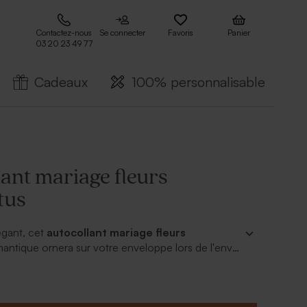
Contactez-nous
Se connecter
Favoris
Panier
03 20 23 49 77
Cadeaux
100% personnalisable
ant mariage fleurs
tus
égant, cet
autocollant mariage fleurs
antique ornera sur votre enveloppe lors de l'envoi
art mariage. Il serait également parfait en
 de nos boîtes métalliques en guise de
 mariage. A personnaliser de vos prénoms, il se