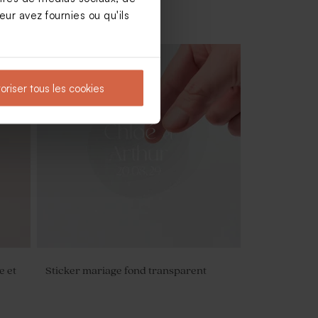
ur avez fournies ou qu'ils
oriser tous les cookies
Rond de serviette mariage branche
d'eucalyptus
e et
Sticker mariage fond transparent