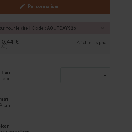
 envies.
Personnaliser
ur tout le site | Code :
AOUTDAYS26
0,44 €
e
Afficher les prix
T.C.)
ntant
pièce
mat
,9 cm
cker