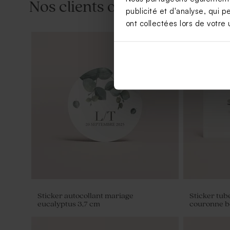
Nos clients ont aussi aimé...
publicité et d'analyse, qui p
ont collectées lors de votre u
Save the date mariage fleurs
Livret de 
eucalyptus et dorure
d'eucalyptu
Sticker autocollant mariage
Sticker tub
eucalyptus 3,7 cm
couronne 