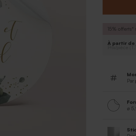
colle selon vos
15% offerts* s
À partir d
Prix/pièce (T.
Mo
Par 
For
ø 5
Sti