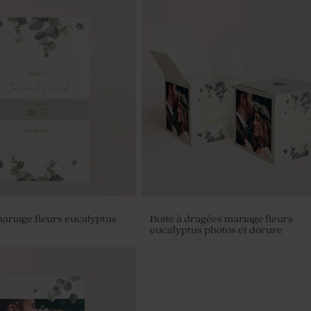
mariage fleurs eucalyptus
Boîte à dragées mariage fleurs
eucalyptus photos et dorure