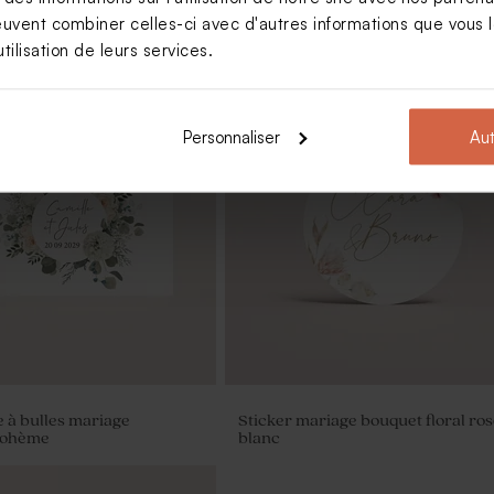
euvent combiner celles-ci avec d'autres informations que vous le
tilisation de leurs services.
Personnaliser
Aut
messe mariage branche
Marque place mariage fleurs
s
eucalyptus
e à bulles mariage
Sticker mariage bouquet floral ros
bohème
blanc