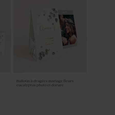
Ballotin à dragées mariage fleurs
eucalyptus photo et dorure