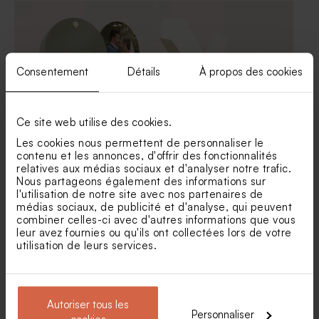
branche d'eucalyptus
original
Consentement
Détails
À propos des cookies
Ce site web utilise des cookies.
Les cookies nous permettent de personnaliser le
Contenant à dragées
Boite à dragées mariage
contenu et les annonces, d'offrir des fonctionnalités
mariage fond coloré et
avec dorure
Savon artisanal mariage
Tube à bulles mariage vert
relatives aux médias sociaux et d'analyser notre trafic.
dorure
senteur Thé Chaï
eucalyptus
Nous partageons également des informations sur
l'utilisation de notre site avec nos partenaires de
médias sociaux, de publicité et d'analyse, qui peuvent
combiner celles-ci avec d'autres informations que vous
leur avez fournies ou qu'ils ont collectées lors de votre
utilisation de leurs services.
Autoriser tous les
Personnaliser