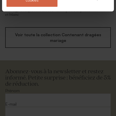
cookies
Contenant à dragées
Etui à dragées mariage
mariage bouquet floral rose
champêtre et photo
et blanc
Voir toute la collection Contenant dragées
mariage
Abonnez-vous à la newsletter et restez
informé. Petite surprise : bénéficiez de 5%
de réduction.
Prénom
E-mail