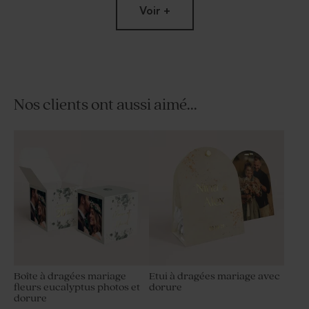
Voir +
Nos clients ont aussi aimé...
Livret de messe mariage
Marque place mariage fleurs
branche d'eucalyptus
eucalyptus
Boîte à dragées mariage
Etui à dragées mariage avec
fleurs eucalyptus photos et
dorure
dorure
Rond de serviette mariage
Serviette personnalisée