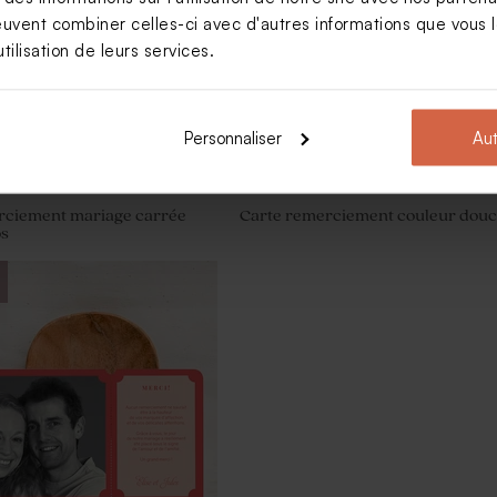
euvent combiner celles-ci avec d'autres informations que vous le
tilisation de leurs services.
Personnaliser
Aut
rciement mariage carrée
Carte remerciement couleur dou
os