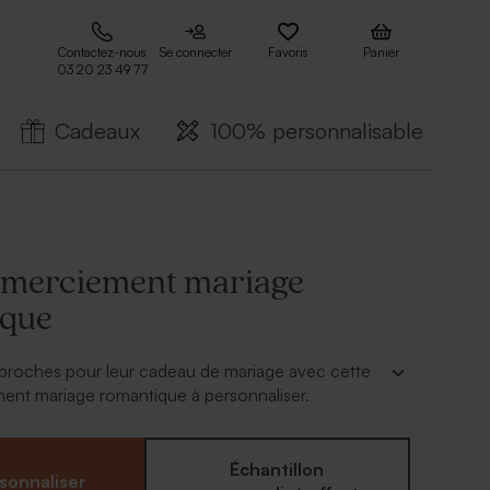
Contactez-nous
Se connecter
Favoris
Panier
03 20 23 49 77
Cadeaux
100% personnalisable
emerciement mariage
ique
proches pour leur cadeau de mariage avec cette
ent mariage romantique à personnaliser.
 outil de personnalisation en ligne pour façonner
emerciement à votre image.
Échantillon
sonnaliser