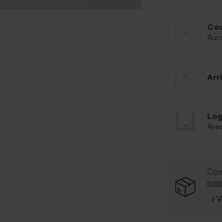
Cou
Auc
Arr
Log
Ave
Com
mê
› 