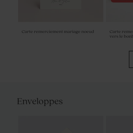
Carte remerciement mariage noeud
Carte remer
vers le bon
Enveloppes