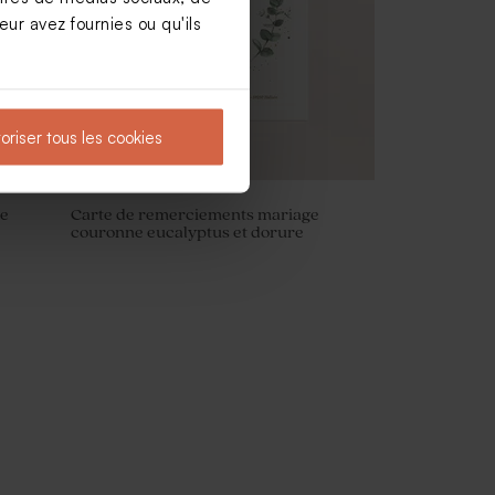
ur avez fournies ou qu'ils
oriser tous les cookies
ce
Carte de remerciements mariage
couronne eucalyptus et dorure