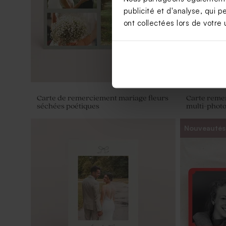
publicité et d'analyse, qui p
ont collectées lors de votre u
Carte de remerciement mariage fleurs
Carte reme
séchées poétiques
multi-phot
Nouveautés