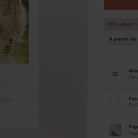
15% offerts* s
À partir d
Prix/pièce (T.
Mo
Par 
For
11 x
Pap
Papi