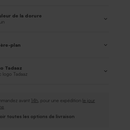
leur de la dorure
un
ière-plan
o Tadaaz
c logo Tadaaz
mandez avant
14h
, pour une expédition
le jour
me
Voir toutes les options de livraison