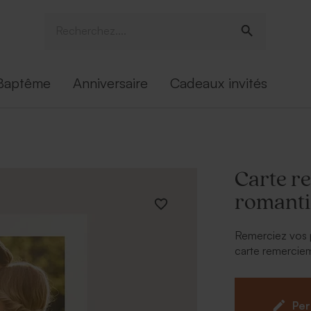
Baptême
Anniversaire
Cadeaux invités
Carte r
romant
Remerciez vos 
carte remerciem
* Utilisez notre
une carte de r
Per