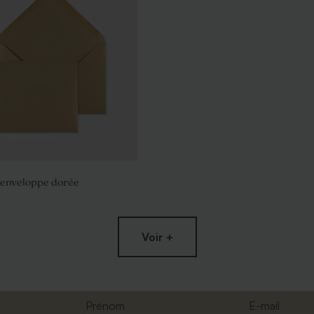
 enveloppe dorée
Voir +
Prénom
E-mail