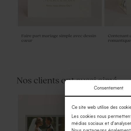
Faire part mariage simple avec dessin
Contenant 
cœur
romantique
Nos clients ont aussi aimé...
Consentement
Ce site web utilise des cooki
Les cookies nous permettent 
médias sociaux et d'analyser 
Nous partageons également de