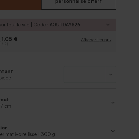
personnalisé offert
ur tout le site | Code :
AOUTDAYS26
1,05 €
e
Afficher les prix
T.C.)
ntant
pièce
mat
 17 cm
ier
er mat ivoire lisse | 300 g