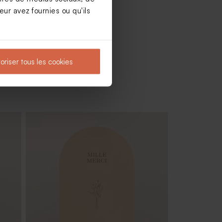
ur avez fournies ou qu'ils
oriser tous les cookies
cotta
Faire-part mariage douce annonce
avec dorure