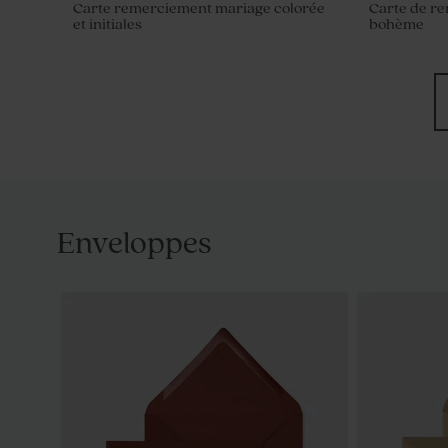
Carte remerciement mariage colorée
Carte de r
et initiales
bohème
Enveloppes