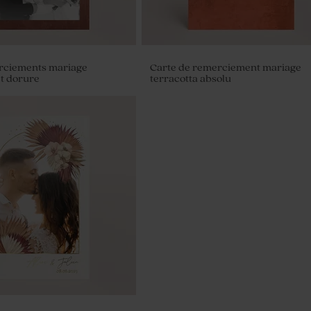
rciements mariage
Carte de remerciement mariage
et dorure
terracotta absolu
mariage terracotta double