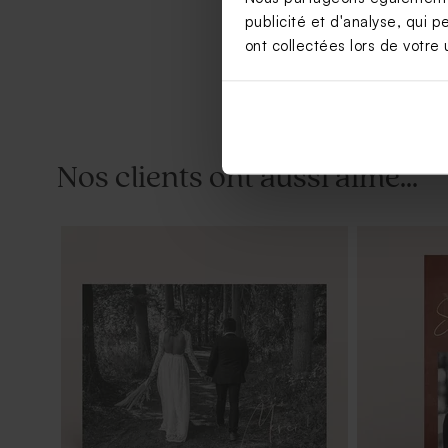
publicité et d'analyse, qui p
ont collectées lors de votre u
Nos clients ont aussi aimé...
Faire part mariage vague romantique
Faire-part 
imitation kr