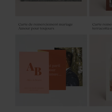
Carte de remerciement mariage
Carte reme
Amour pour toujours
terracotta 
Faire part mariage pochette Amour
Faire part 
pour toujours (et fleurs séchées*)
portrait