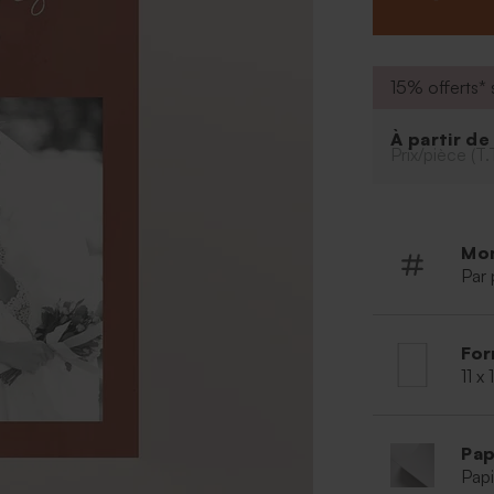
Police et 
Possibilit
outil de p
15% offerts* s
À retenir
:
À partir d
Quantité
Prix/pièce (T.
Mo
Par 
For
11 x
Pap
Papi