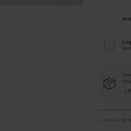
Arr
Log
Ave
Pour
d'ex
› 
92 %