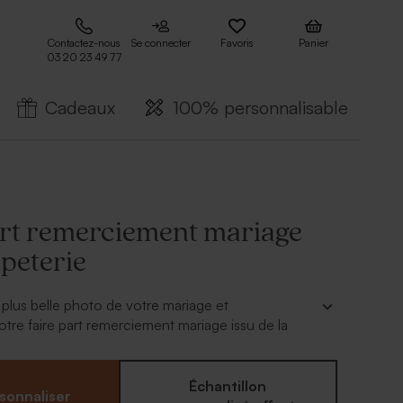
Contactez-nous
Se connecter
Favoris
Panier
03 20 23 49 77
Cadeaux
100% personnalisable
art remerciement mariage
apeterie
 plus belle photo de votre mariage et
otre faire part remerciement mariage issu de la
e Papeterie.
er
:
Échantillon
sonnaliser
texte