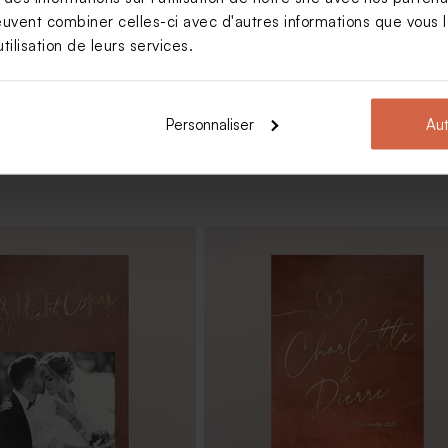
euvent combiner celles-ci avec d'autres informations que vous le
Voir +
tilisation de leurs services.
Personnaliser
Aut
mariage pochette en
Faire part mariage pochette terra
aft