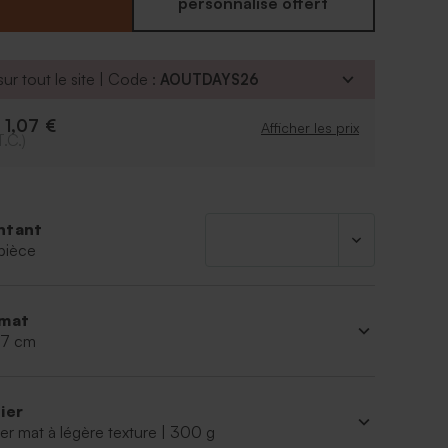
personnalisé offert
couleur de la police
é d'ajouter le symbole de votre choix grâce à notre
ersonnalisation.
ur tout le site | Code :
AOUTDAYS26
1,07 €
e
Afficher les prix
 minimum :
à partir de 10
T.C.)
ntant
pièce
mat
 17 cm
ier
er mat à légère texture | 300 g