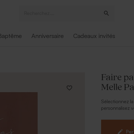
Baptême
Anniversaire
Cadeaux invités
Faire p
Melle P
Sélectionnez la
personnalisez v
collection Mell
À personnalis
Per
Photo et 