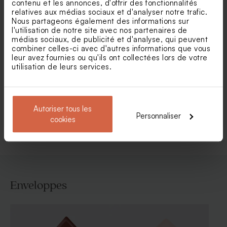
contenu et les annonces, d'offrir des fonctionnalités
relatives aux médias sociaux et d'analyser notre trafic.
Nous partageons également des informations sur
l'utilisation de notre site avec nos partenaires de
médias sociaux, de publicité et d'analyse, qui peuvent
combiner celles-ci avec d'autres informations que vous
Carte de remerciement
Carte de remerciements
leur avez fournies ou qu'ils ont collectées lors de votre
mariage Amour pour
mariage couronne
toujours
eucalyptus et dorure
utilisation de leurs services.
Voir toute la collection Carte
Autoriser tous les
Personnaliser
remerciement mariage
cookies
Enveloppes