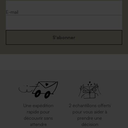
E-mail
S'abonner
Enveloppe mariage
Enveloppe crème rectangle
eucalyptus
Une expédition
2 échantillons offerts
rapide pour
pour vous aider à
découvrir sans
prendre une
attendre
décision