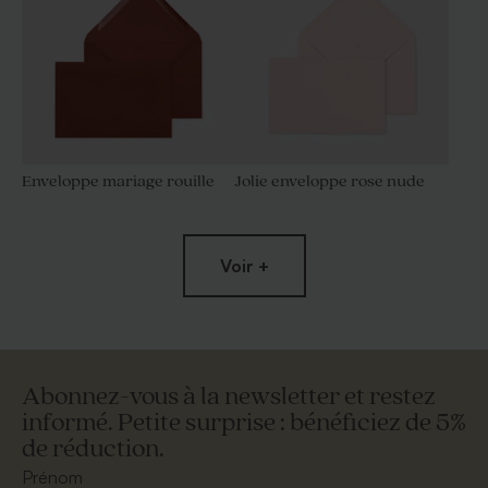
Enveloppe mariage rouille
Jolie enveloppe rose nude
Voir +
Abonnez-vous à la newsletter et restez
informé. Petite surprise : bénéficiez de 5%
de réduction.
Enveloppe mariage lavande
Enveloppe mariage
mouchetée papier naturel
Prénom