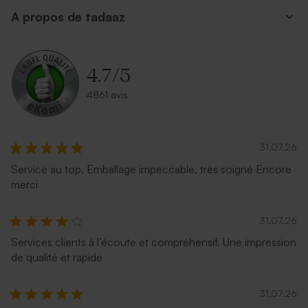
A propos de tadaaz
Enveloppe papier kraft
Enveloppe rectangulaire
argent
4.7
/
5
4861 avis
31.07.26
Service au top. Emballage impeccable, très soigné Encore
merci
Enveloppe mariage
Enveloppe couleur bleu nuit
terracotta
31.07.26
Services clients à l’écoute et compréhensif. Une impression
de qualité et rapide
31.07.26