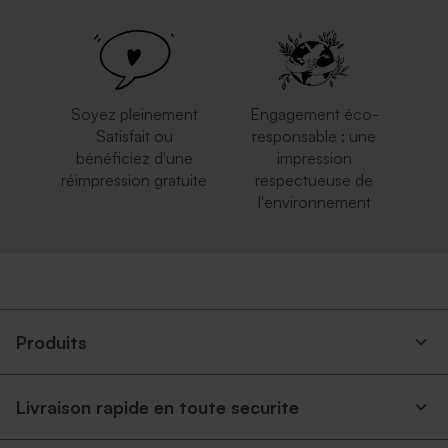
Jolie enveloppe blanche
Magnifique enveloppe dorée
rectangle
Soyez pleinement
Engagement éco-
Satisfait ou
responsable : une
bénéficiez d'une
impression
réimpression gratuite
respectueuse de
l'environnement
Enveloppe rouge
Enveloppe crème
rectangulaire
autocollante
Produits
Livraison rapide en toute securite