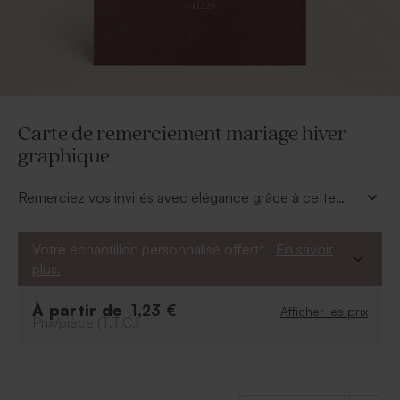
Carte de remerciement mariage hiver
graphique
Remerciez vos invités avec élégance grâce à cette
carte de remerciement assortie au thème hiver
graphique . Son fond bordeaux profond, réchauffé par
Votre échantillon personnalisé offert* !
En savoir
une branche de sapin délicatement dessinée, évoque
plus.
l’ambiance cosy et chic des mariages hivernaux.
À partir de
1,23 €
Afficher les prix
Prix/pièce (T.T.C.)