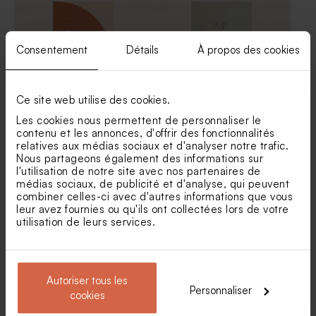
Sticker autocollant pompe à
Marque-place mariage
savon vintage aquarelle rose
aquarelle rose poudré et
poudré
confettis
Consentement
Détails
À propos des cookies
Ce site web utilise des cookies.
Les cookies nous permettent de personnaliser le
contenu et les annonces, d'offrir des fonctionnalités
relatives aux médias sociaux et d'analyser notre trafic.
Carte menu mariage
Menu mariage Oui pour la
terracotta graphique
vie
Nous partageons également des informations sur
l'utilisation de notre site avec nos partenaires de
médias sociaux, de publicité et d'analyse, qui peuvent
Sticker autocollant grande
Savon artisanal mariage
combiner celles-ci avec d'autres informations que vous
bonbonnière aquarelle rose
senteur Fleur Hibiscus
leur avez fournies ou qu'ils ont collectées lors de votre
utilisation de leurs services.
Autoriser tous les
Personnaliser
cookies