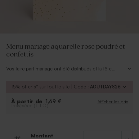
Menu mariage aquarelle rose poudré et
confettis
Vos faire part mariage ont été distribués et la fête
approche à grands pas. Il vous faut maintenant penser
à votre décoration de table mariage. Ce
menu
15% offerts* sur tout le site | Code :
AOUTDAYS26
mariage aquarelle rose poudré et confettis
romantique se personnalisera des délicieux plats que
À partir de
1,69 €
Afficher les prix
vous aurez prévus pour votre repas de noces. Et pour
Prix/pièce (T.T.C.)
harmoniser votre déco de table de fête, pensez aux
marque-places qui guideront vos convives vers la
place qui leur aura été dédiée.
Montant