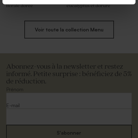
Menu mariage couronne
Menu mariage fleurs
florale dorée
eucalyptus et dorure
Voir toute la collection Menu
Abonnez-vous à la newsletter et restez
informé. Petite surprise : bénéficiez de 5%
de réduction.
Prénom
E-mail
S'abonner