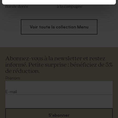
Menu mariage couronne
Menu mariage un week-end
florale dorée
à la campagne
Voir toute la collection Menu
Abonnez-vous à la newsletter et restez
informé. Petite surprise : bénéficiez de 5%
de réduction.
Prénom
E-mail
S'abonner