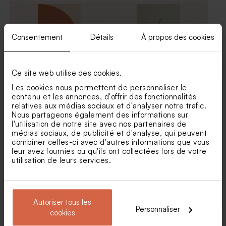
Tube à bulles mariage rose
Dragées mariage marbées or
et blanc
Consentement
Détails
À propos des cookies
Ce site web utilise des cookies.
Les cookies nous permettent de personnaliser le
contenu et les annonces, d'offrir des fonctionnalités
relatives aux médias sociaux et d'analyser notre trafic.
Carte menu mariage
Menu mariage Oui pour la
Nous partageons également des informations sur
terracotta graphique
vie
l'utilisation de notre site avec nos partenaires de
Dragées mariage sucrés
Dragées mariage lentilles XS
ronds marbrés d'or 750 gr (±
or goût chocolat 195 gr (±
médias sociaux, de publicité et d'analyse, qui peuvent
195 ex)
507 ex)
combiner celles-ci avec d'autres informations que vous
leur avez fournies ou qu'ils ont collectées lors de votre
utilisation de leurs services.
Autoriser tous les
Personnaliser
cookies