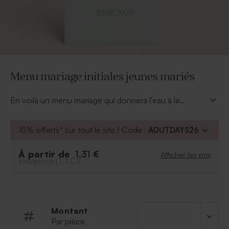
Menu mariage initiales jeunes mariés
En voilà un menu mariage qui donnera l'eau à la
bouche à tous vos convives. Elégant, il s'associe avec
son marque-place mariage pour une harmonie parfaite
15% offerts* sur tout le site | Code :
AOUTDAYS26
de votre décoration de table.
À partir de
1,31 €
Afficher les prix
Prix/pièce (T.T.C.)
Montant
Par pièce