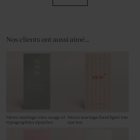
Nos clients ont aussi aimé...
Carte remerciement
Sticker autocollant mariage
mariage forme originale et
fond coloré 3.7 cm
dorure
Menu mariage tons sauge et
Menu mariage fond ligné ton
typographies épurées
sur ton
Etiquette mariage fond
Save the date mariage forme
coloré 3 x 5 cm
originale et dorure