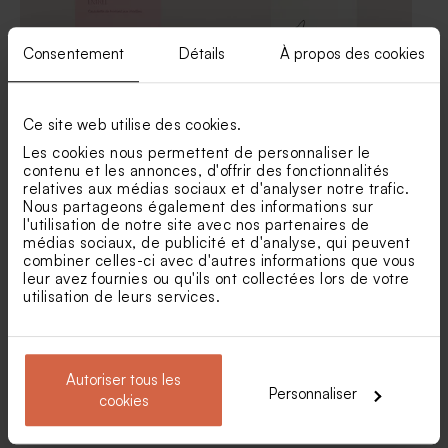
Consentement
Détails
À propos des cookies
Ce site web utilise des cookies.
Les cookies nous permettent de personnaliser le
contenu et les annonces, d'offrir des fonctionnalités
Menu mariage passion
Carte menu mariage
relatives aux médias sociaux et d'analyser notre trafic.
calligraphie
Nous partageons également des informations sur
Livret de messe mariage
Marque place mariage
l'utilisation de notre site avec nos partenaires de
initiales jeunes mariés
initiales jeunes mariés
médias sociaux, de publicité et d'analyse, qui peuvent
combiner celles-ci avec d'autres informations que vous
leur avez fournies ou qu'ils ont collectées lors de votre
utilisation de leurs services.
Autoriser tous les
Personnaliser
cookies
Menu mariage minimaliste
Menu mariage nuance de
amour ton sur ton
couleurs