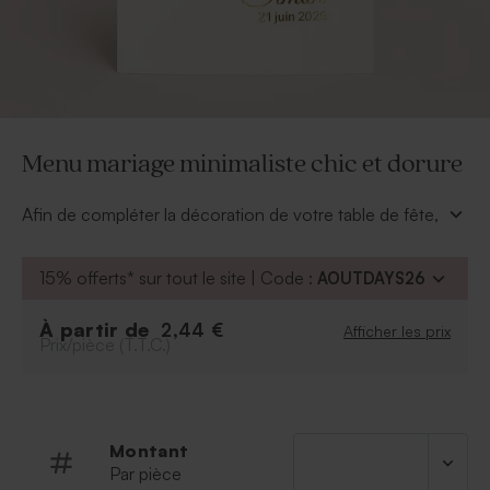
Menu mariage minimaliste chic et dorure
Afin de compléter la décoration de votre table de fête,
ce menu mariage réhaussé de dorure se pose sur
chaque table.
15% offerts* sur tout le site | Code :
AOUTDAYS26
L'intérieur se personnalise des délicieux plats que vous
avez choisis de partager avec vos proches. Ainsi vos
À partir de
2,44 €
Afficher les prix
convives pourront repartir avec un souvenir de ce
Prix/pièce (T.T.C.)
merveilleux repas.
Montant
Par pièce