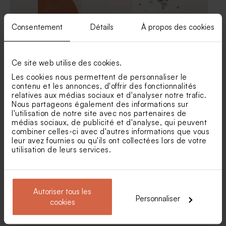
Consentement
Détails
À propos des cookies
Ce site web utilise des cookies.
Les cookies nous permettent de personnaliser le
contenu et les annonces, d'offrir des fonctionnalités
Carte menu mariage
Menu mariage fleurs
relatives aux médias sociaux et d'analyser notre trafic.
terracotta graphique
eucalyptus et dorure
Dragées mariage marbré or
Dragées mariage marbées or
Nous partageons également des informations sur
amande 1 kg (± 300 ex)
et blanc
l'utilisation de notre site avec nos partenaires de
médias sociaux, de publicité et d'analyse, qui peuvent
combiner celles-ci avec d'autres informations que vous
leur avez fournies ou qu'ils ont collectées lors de votre
utilisation de leurs services.
Autoriser tous les
Personnaliser
cookies
Menu mariage minimaliste et
Menu mariage couronne
dorure
florale dorée