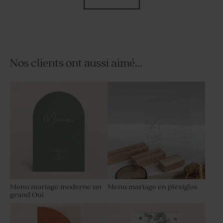
Nos clients ont aussi aimé...
Save the date mariage
Marque place mariage
minimaliste chic et dorure
minimaliste chic et dorure
Menu mariage moderne un
Menu mariage en plexiglas
grand Oui
Contenant dragées mariage
Contenant à dragées
transparent couvercle or
mariage cloche dorée