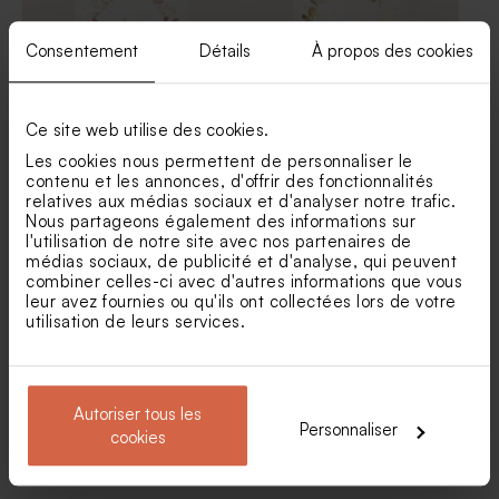
Consentement
Détails
À propos des cookies
Ce site web utilise des cookies.
Les cookies nous permettent de personnaliser le
Menu mariage bouquet floral
Menu mariage couronne
contenu et les annonces, d'offrir des fonctionnalités
rose et blanc
florale dorée
relatives aux médias sociaux et d'analyser notre trafic.
Marque place mariage table
Rond de serviette mariage
Nous partageons également des informations sur
de fête
table de fête
l'utilisation de notre site avec nos partenaires de
médias sociaux, de publicité et d'analyse, qui peuvent
combiner celles-ci avec d'autres informations que vous
leur avez fournies ou qu'ils ont collectées lors de votre
utilisation de leurs services.
Autoriser tous les
Personnaliser
cookies
Menu mariage thème
Carte menu mariage
champêtre
eucalyptus (calque)