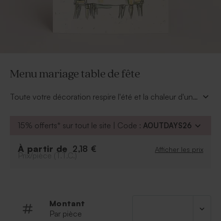
Menu mariage table de fête
Toute votre décoration respire l'été et la chaleur d'un
moment convivial, ce menu mariage sur le thème
champêtre sera votre messager pour annoncer les
15% offerts* sur tout le site | Code :
AOUTDAYS26
délicieux plats qui seront servis en l'honneur de votre
union.
À partir de
2,18 €
Afficher les prix
Prix/pièce (T.T.C.)
Montant
Par pièce