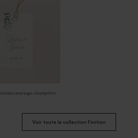
messe mariage couronne de
ches
prénoms mariage champêtre
Voir toute la collection Finition