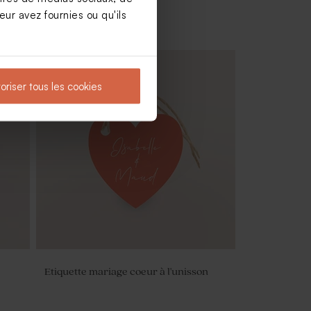
ur avez fournies ou qu'ils
oriser tous les cookies
ne de
Sticker mariage fleurs blanches
Etiquette mariage coeur à l'unisson