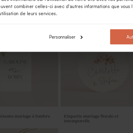
euvent combiner celles-ci avec d'autres informations que vous le
tilisation de leurs services.
Personnaliser
Aut
rciement mariage
Carte d'invitation mariage couron
 fleurs blanches
fleurs blanches
rénoms mariage à l'ombre
Etiquette mariage florale et
intemporelle