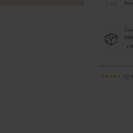
Ave
Com
mê
› 
92 %