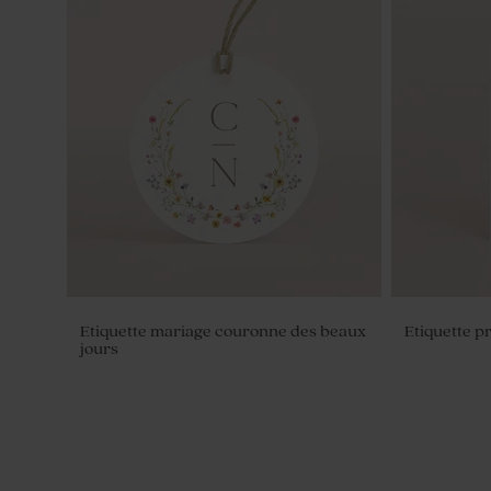
Save the date mariage fougère
Livret de 
sauvage
fleurs blan
Etiquette mariage couronne des beaux
Etiquette 
jours