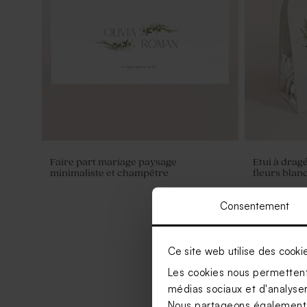
Faire part mariage paysage
Etui à drag
minimaliste et champêtre
fleurs blan
Consentement
Ce site web utilise des cooki
Les cookies nous permettent 
médias sociaux et d'analyser 
Nous partageons également de