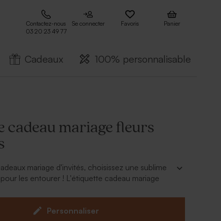
Contactez-nous
Se connecter
Favoris
Panier
03 20 23 49 77
Cadeaux
100% personnalisable
e cadeau mariage fleurs
s
adeaux mariage d'invités, choisissez une sublime
e pour les entourer ! L'étiquette cadeau mariage
 avec prénoms dorés et petite ficelle sera la
ui donnera tout le charme à vos cadeaux souvenir.
égante et chic, avec un petit feuillage en
Personnaliser