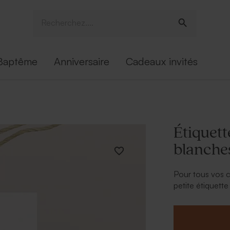
Baptême
Anniversaire
Cadeaux invités
Étiquett
blanche
Pour tous vos c
petite étiquett
fleurs blanches,
touche finale q
Une étiquette él