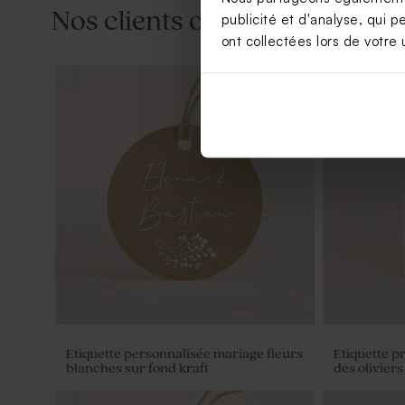
Nos clients ont aussi aimé...
publicité et d'analyse, qui p
ont collectées lors de votre u
Carte menu mariage couronne de
Carte reme
fleurs blanches
couronne de
Etiquette personnalisée mariage fleurs
Etiquette p
blanches sur fond kraft
des oliviers