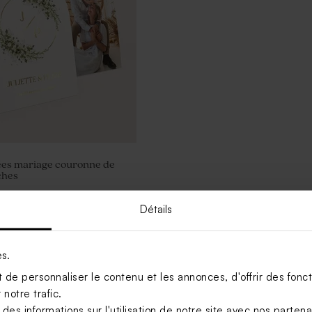
ées mariage couronne de
ches
Détails
Voir +
es.
de personnaliser le contenu et les annonces, d'offrir des foncti
notre trafic.
s informations sur l'utilisation de notre site avec nos parten