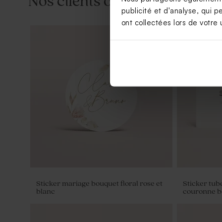
Nos clients ont aussi aimé...
publicité et d'analyse, qui p
ont collectées lors de votre u
Carte menu mariage couronne de
Carte reme
fleurs blanches
couronne de
Sticker mariage bouquet floral rose et
Sticker tub
blanc
couronne 