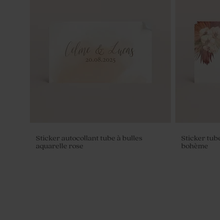
Save the date mariage fougère
Livret de 
sauvage
fleurs blan
Sticker autocollant tube à bulles
Sticker tub
aquarelle rose
bohème