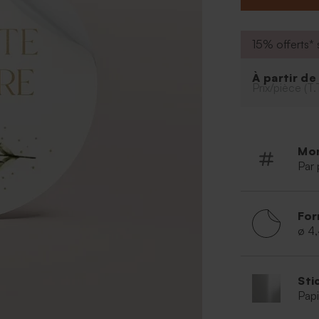
Le bocal à drag
15% offerts* s
À partir d
Prix/pièce (T.
Mo
Par 
For
ø 4
Sti
Papi