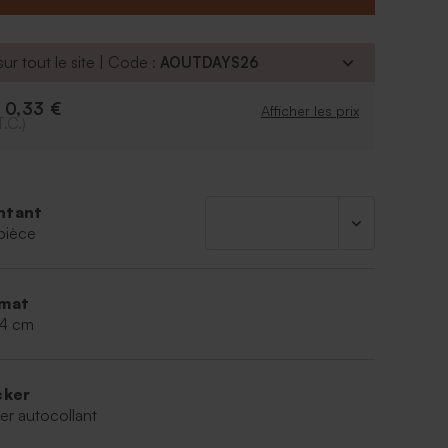
ées transparent est vendu séparément du sticker.
ur tout le site | Code :
AOUTDAYS26
0,33 €
e
Afficher les prix
T.C.)
ntant
pièce
mat
,4 cm
cker
er autocollant