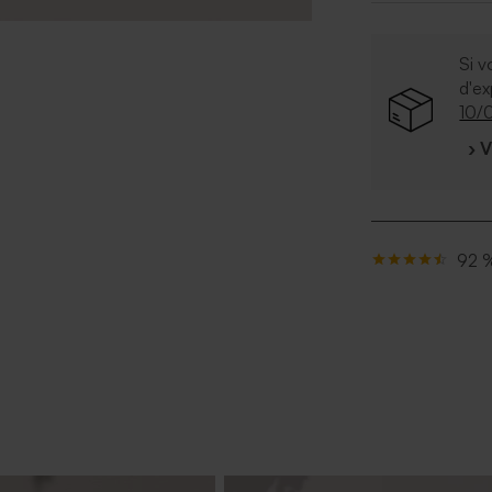
Si v
d'e
10/
› 
92 %