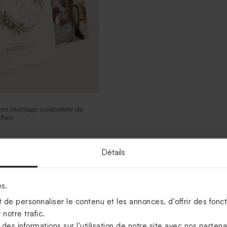
ées mariage couronne de
ches
Détails
Voir +
es.
de personnaliser le contenu et les annonces, d'offrir des foncti
notre trafic.
s informations sur l'utilisation de notre site avec nos parten