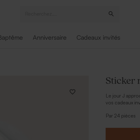
Baptême
Anniversaire
Cadeaux invités
Sticker 
Le jour J appro
vos cadeaux inv
sticker mariage
Par 24 pièces
Idéal pour tous
bocaux à dragé
part couronne f
sticker.