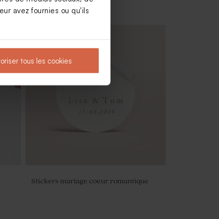
ur avez fournies ou qu'ils
oriser tous les cookies
ne de
Étiquette cadeau mariage fleurs
blanches
Stickers mariage coeur romantique