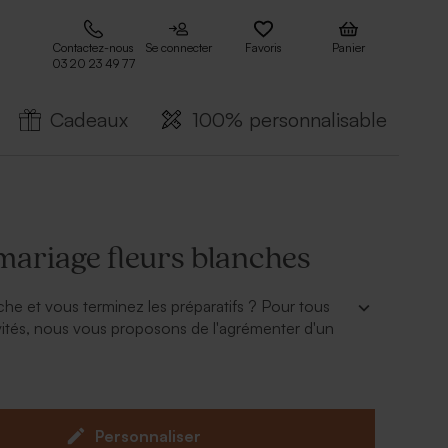
Contactez-nous
Se connecter
Favoris
Panier
03 20 23 49 77
Cadeaux
100% personnalisable
mariage fleurs blanches
che et vous terminez les préparatifs ? Pour tous
ités, nous vous proposons de l'agrémenter d'un
 fleurs blanches, avec vos prénoms écrits en doré.
 vos cadeaux invités comme des étuis ou des
es. Découvrez dans la même collection notre faire
lorale blanche qui matchera parfaitement avec ce
Personnaliser