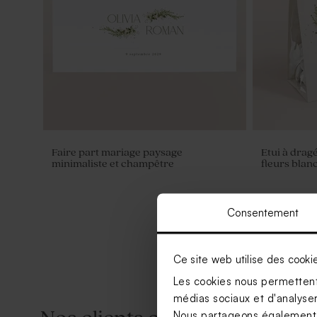
Faire part mariage paysage
Etui à drag
minimaliste et champêtre
fleurs blan
Consentement
Ce site web utilise des cooki
Les cookies nous permettent 
médias sociaux et d'analyser 
Nous partageons également de