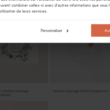
euvent combiner celles-ci avec d'autres informations que vous le
tilisation de leurs services.
Personnaliser
Aut
rciement mariage
Carte d'invitation mariage couron
 fleurs blanches
fleurs blanches
e à bulles mariage
Sticker mariage fond transparent
bohème