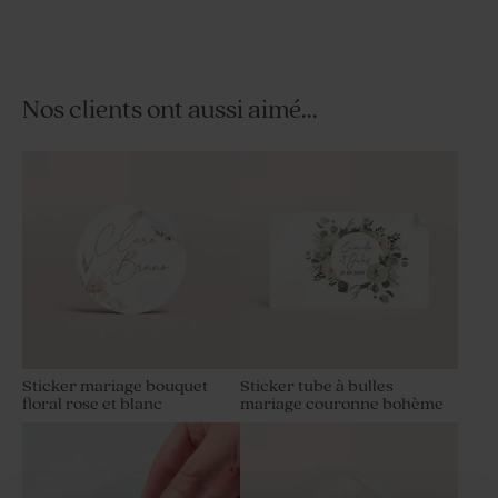
Nos clients ont aussi aimé...
Pot en verre strié mariage
Fiole en verre mariage
couvercle en bois gravé
Sticker mariage bouquet
Sticker tube à bulles
floral rose et blanc
mariage couronne bohème
Fleurs séchées mariage -
Fleurs séchées mariage -
Lagurus blanc
Botao branco blanc