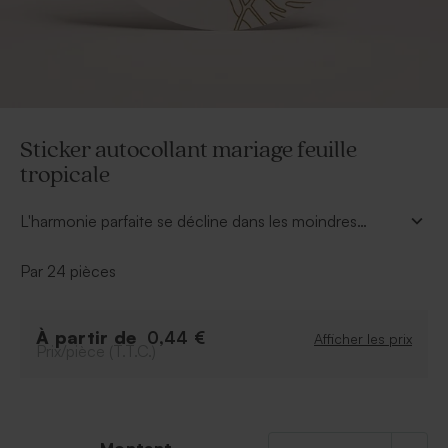
Sticker autocollant mariage feuille
tropicale
L'harmonie parfaite se décline dans les moindres
détails. Du faire part mariage en passant par les
remerciements, voilà le
sticker autocollant mariage
Par 24 pièces
feuille tropicale
. Pour parfaire l'envoi de votre
annonce de mariage, il peut également se coller sur
vos remerciements mariage.
À partir de
0,44 €
Afficher les prix
Prix/pièce (T.T.C.)