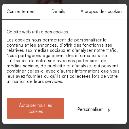
Consentement
Détails
À propos des cookies
Ce site web utilise des cookies.
Les cookies nous permettent de personnaliser le
Sticker mariage fond
Sticker mariage doux et
contenu et les annonces, d'offrir des fonctionnalités
transparent
élégant avec dessin de coeur
relatives aux médias sociaux et d'analyser notre trafic.
Vaporisateur parfum en
Contenant à dragées
Nous partageons également des informations sur
verre vide mariage
transparent rond mariage
l'utilisation de notre site avec nos partenaires de
médias sociaux, de publicité et d'analyse, qui peuvent
combiner celles-ci avec d'autres informations que vous
leur avez fournies ou qu'ils ont collectées lors de votre
utilisation de leurs services.
Autoriser tous les
Personnaliser
cookies
Stickers mariage coeur
Sticker autocollant tube à
romantique
bulles aquarelle rose