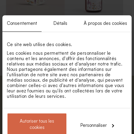
Consentement
Détails
À propos des cookies
Sticker autocollant mariage
Sticker pompe à savon
jardin provençal 3,7 cm
vintage jardin provençal
Ce site web utilise des cookies.
Voir toute la collection Sticker prénom
Les cookies nous permettent de personnaliser le
contenu et les annonces, d'offrir des fonctionnalités
relatives aux médias sociaux et d'analyser notre trafic.
Nous partageons également des informations sur
l'utilisation de notre site avec nos partenaires de
médias sociaux, de publicité et d'analyse, qui peuvent
combiner celles-ci avec d'autres informations que vous
Abonnez-vous à la newsletter et restez
leur avez fournies ou qu'ils ont collectées lors de votre
informé. Petite surprise : bénéficiez de 5%
utilisation de leurs services.
de réduction.
Prénom
Autoriser tous les
Personnaliser
E-mail
cookies