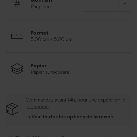
Montant
* Dimension : 5 x 5 cm
Par pièce
Format
5,00 cm x 5,00 cm
Papier
Papier autocollant
Commandez avant
14h
, pour une expédition
le
jour même
› Voir toutes les options de livraison