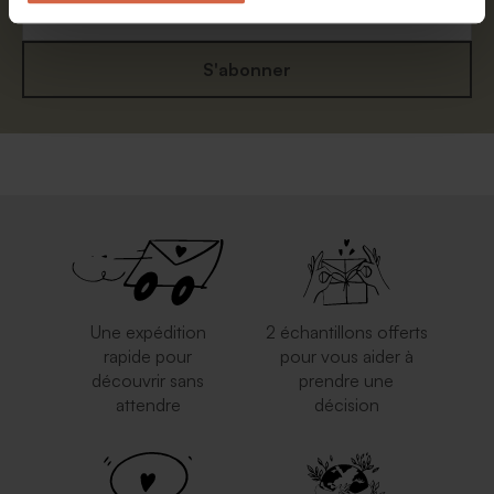
S'abonner
Une expédition
2 échantillons offerts
rapide pour
pour vous aider à
découvrir sans
prendre une
attendre
décision