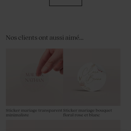
Nos clients ont aussi aimé...
Etiquette mariage tons
Save the date tons naturels
naturels et floraux
et floraux
Sticker mariage transparent
Sticker mariage bouquet
minimaliste
floral rose et blanc
Dragées mariage nude 1 kg (±
Tube à bulles mariage rose
240 ex)