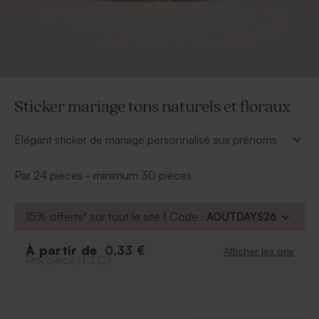
Sticker mariage tons naturels et floraux
Élégant sticker de mariage personnalisé aux prénoms
des mariés, idéal pour embellir et fermer vos cadeaux
invités. Son design soigné apporte une touche
Par 24 pièces - minimum 30 pièces
harmonieuse et raffinée à vos attentions. Un petit détail
personnalisé qui fait toute la différence et sublime vos
15% offerts* sur tout le site | Code :
AOUTDAYS26
souvenirs de fête.
* Cadeau invité à commander séparément
À partir de
0,33 €
Afficher les prix
Prix/pièce (T.T.C.)