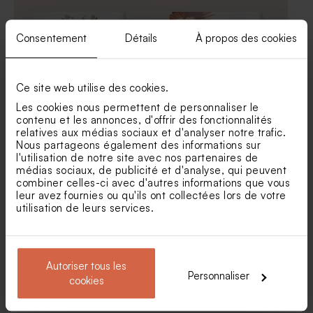
Consentement
Détails
À propos des cookies
Ce site web utilise des cookies.
Les cookies nous permettent de personnaliser le
contenu et les annonces, d'offrir des fonctionnalités
Sticker tube à bulles
Sticker tube à bulles
relatives aux médias sociaux et d'analyser notre trafic.
mariage couronne bohème
mariage palais bohème
Nous partageons également des informations sur
Savon artisanal mariage
Savon artisanal rond
rose clair - gravure prénoms
mariage - fleurs hibiscus
l'utilisation de notre site avec nos partenaires de
- hibiscus
médias sociaux, de publicité et d'analyse, qui peuvent
combiner celles-ci avec d'autres informations que vous
leur avez fournies ou qu'ils ont collectées lors de votre
utilisation de leurs services.
Autoriser tous les
Personnaliser
cookies
Sticker mariage couronne
Sticker autocollant mariage
des beaux jours
thème provençal