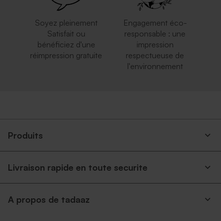
Soyez pleinement
Engagement éco-
Satisfait ou
responsable : une
bénéficiez d'une
impression
réimpression gratuite
respectueuse de
l'environnement
Enveloppe crème
Enveloppe mariage rouille
autocollante
Produits
Livraison rapide en toute securite
A propos de tadaaz
Enveloppe rectangulaire
Enveloppe mariage
argent
terracotta