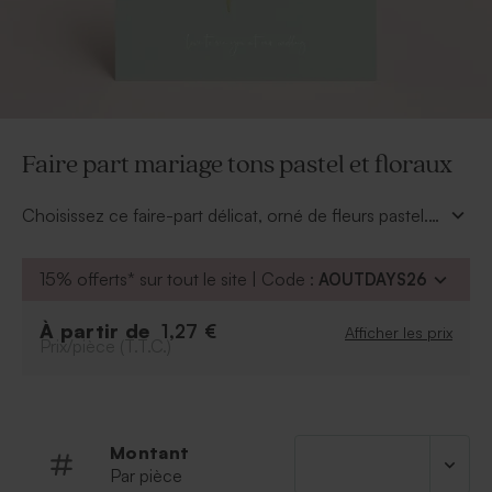
Faire part mariage tons pastel et floraux
Choisissez ce faire-part délicat, orné de fleurs pastel.
C'est un choix élégant pour annoncer ce moment
spécial. Avec un design épuré et raffiné, il met en
15% offerts* sur tout le site | Code :
AOUTDAYS26
valeur les prénoms des mariés et la date du grand jour.
Offrez à vos invités une première impression
À partir de
1,27 €
Afficher les prix
mémorable avec ce faire-part unique et intemporel.
Prix/pièce (T.T.C.)
Montant
Par pièce