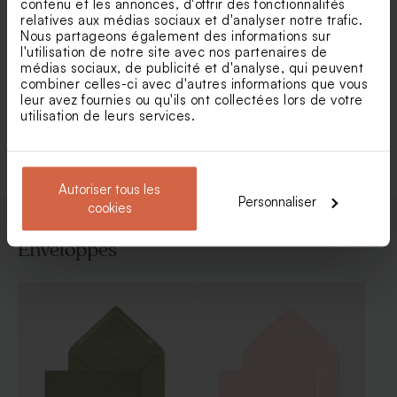
contenu et les annonces, d'offrir des fonctionnalités
relatives aux médias sociaux et d'analyser notre trafic.
Faire part mariage envolée
Faire part mariage courbe
Nous partageons également des informations sur
de brindilles dorées
naturelle et élégance dorée
l'utilisation de notre site avec nos partenaires de
avec cartes multiformats
médias sociaux, de publicité et d'analyse, qui peuvent
combiner celles-ci avec d'autres informations que vous
leur avez fournies ou qu'ils ont collectées lors de votre
utilisation de leurs services.
Voir toute la collection Faire-part mariage
Autoriser tous les
Personnaliser
cookies
Enveloppes