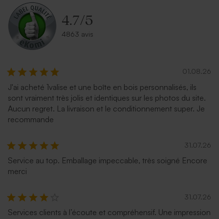
4.7
/
5
4863 avis
01.08.26
J'ai acheté 1valise et une boîte en bois personnalisés, ils
sont vraiment très jolis et identiques sur les photos du site.
Aucun regret. La livraison et le conditionnement super. Je
Enveloppe couleur bleu nuit
Enveloppe noire rectangle
recommande
31.07.26
Service au top. Emballage impeccable, très soigné Encore
merci
31.07.26
Services clients à l’écoute et compréhensif. Une impression