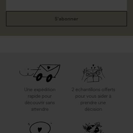
S'abonner
Enveloppe crème rectangle
Jolie enveloppe blanche
rectangle
Une expédition
2 échantillons offerts
rapide pour
pour vous aider à
découvrir sans
prendre une
attendre
décision
Magnifique enveloppe dorée
Enveloppe rouge
rectangulaire