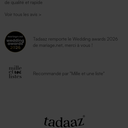
de qualité et rapide
Enveloppe mariage lavande
Enveloppe mariage
émeraude
Voir tous les avis
>
Tadaaz remporte le Wedding awards 2026
de mariage.net, merci à vous !
Enveloppe blanche
Recommandé par "Mille et une liste"
autocollante