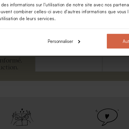
s informations sur l'utilisation de notre site avec nos parten
euvent combiner celles-ci avec d'autres informations que vous le
tilisation de leurs services.
s 100% personnalisable
ière
Personnaliser
Aut
Prénom
E-mail
informé.
uction.