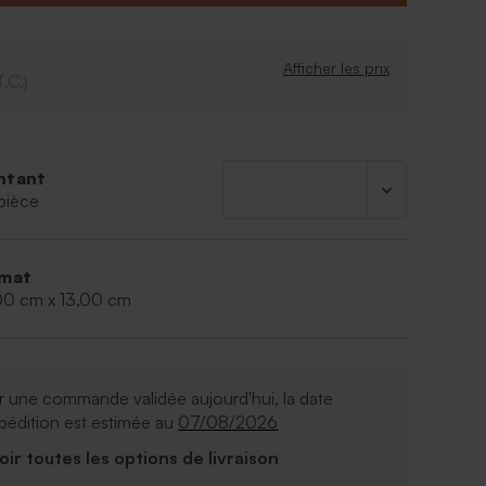
er
e galettes fines au beurre - 75g - ingrédients :
ucre, oeufs
Afficher les prix
T.C.)
ntant
pièce
mat
00 cm x 13,00 cm
 une commande validée aujourd'hui, la date
pédition est estimée au
07/08/2026
Voir toutes les options de livraison