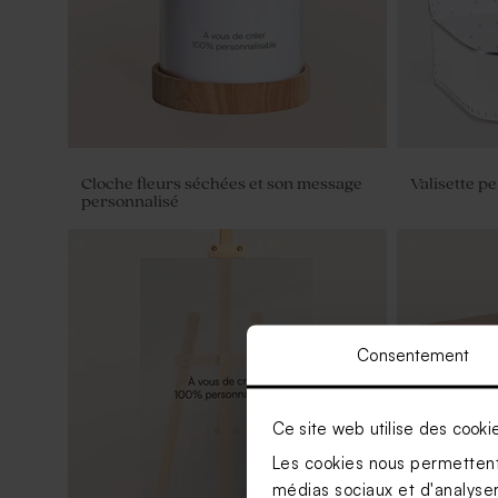
Cloche fleurs séchées et son message
Valisette p
personnalisé
Consentement
Ce site web utilise des cooki
Les cookies nous permettent 
médias sociaux et d'analyser 