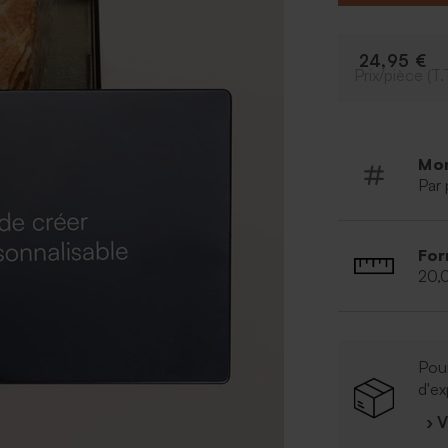
Destroop
1 paquet d
24,95 €
beurre, s
Prix/pièce (T.
Mo
Par 
For
20,
Pour
d'ex
› 