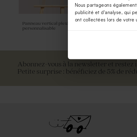
Nous partageons également de
publicité et d'analyse, qui p
ont collectées lors de votre u
Panneau vertical plexiglass
Urne en boi
personnalisable
avec charn
Abonnez-vous à la newsletter et restez 
Petite surprise : bénéficiez de 5% de réd