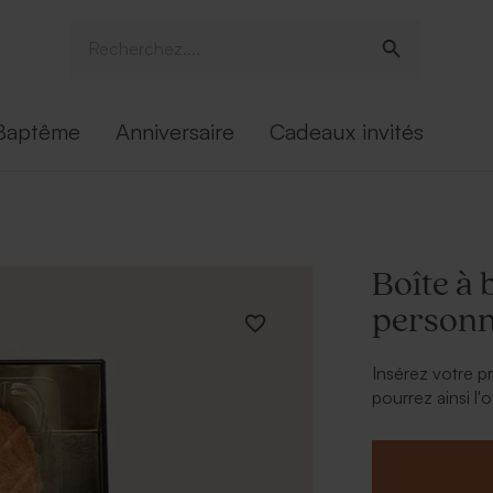
Baptême
Anniversaire
Cadeaux invités
Boîte à 
personn
Insérez votre pr
pourrez ainsi l'
gourmand pour p
À retenir :
Boîte com