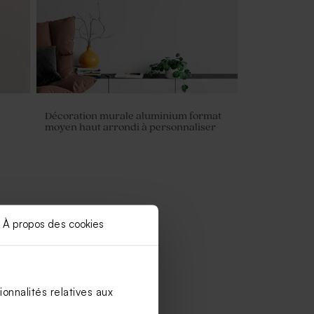
Décoration murale aluminium format
moyen haut arrondi à personnaliser
À propos des cookies
onnalités relatives aux