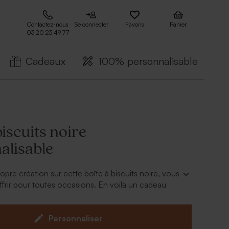
Contactez-nous
Se connecter
Favoris
Panier
03 20 23 49 77
Cadeaux
100% personnalisable
biscuits noire
alisable
opre création sur cette boîte à biscuits noire, vous
offrir pour toutes occasions. En voilà un cadeau
etits et grands.
Personnaliser
mercialisée avec 2 paquets de biscuits Jules