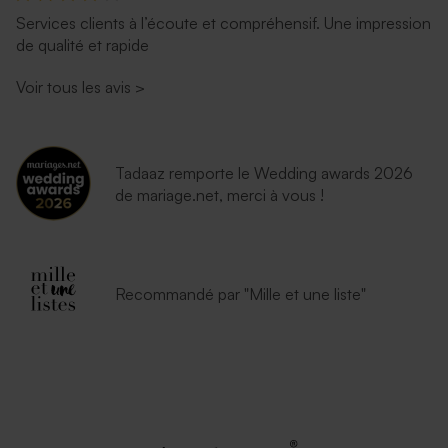
Services clients à l’écoute et compréhensif. Une impression
Enveloppe naissance dorée
Enveloppe fuchsia tendance
de qualité et rapide
Voir tous les avis
>
Tadaaz remporte le Wedding awards 2026
de mariage.net, merci à vous !
Enveloppe naissance
Enveloppe naissance bleu
lavande
nuit
Recommandé par "Mille et une liste"