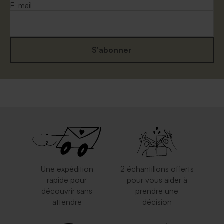
E-mail
S'abonner
Enveloppe naissance
Enveloppe à pois
eucalyptus
Une expédition
2 échantillons offerts
rapide pour
pour vous aider à
découvrir sans
prendre une
attendre
décision
Enveloppe brune
Enveloppe carrée rouge