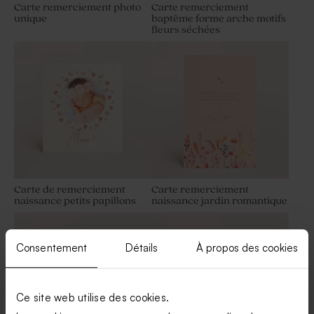
Carte remerciement photo
Carte remerciement
unique
baptême forme arche motifs
fleurs séchées
Contenant dragées baptême
Dragées baptême bleu nuit 1
tissu bleu
kg (± 240 ex)
Carte de remerciement
Carte remerciement
naissance petits papillons
naissance jardin romantique
Petit pot en verre dépoli
Pochon en tissu bleu
baptême bleu
naissance
Consentement
Détails
À propos des cookies
Ce site web utilise des cookies.