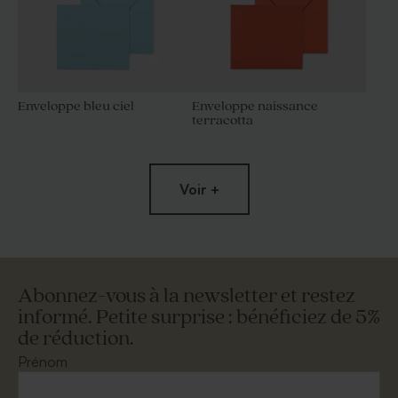
Enveloppe bleu ciel
Enveloppe naissance
terracotta
Voir +
Abonnez-vous à la newsletter et restez
informé. Petite surprise : bénéficiez de 5%
de réduction.
Magnifique enveloppe
Grande enveloppe papier
carrée blanche
kraft
Prénom