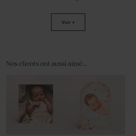
Voir +
Nos clients ont aussi aimé...
Dragées lentilles baptême
Dragées baptême bleu gris 1
marbrées bleues 1 kg (± 1120
kg (± 240 ex)
ex)