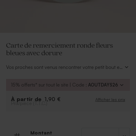
Carte de remerciement ronde fleurs
bleues avec dorure
Vos proches sont venus rencontrer votre petit bout et
l'ont plus que gâté. Cette carte de remerciement
naissance champêtre se personnalise et s'offre avec
15% offerts* sur tout le site | Code :
AOUTDAYS26
tendresse.
À partir de
1,90 €
Afficher les prix
Prix/pièce (T.T.C.)
Montant