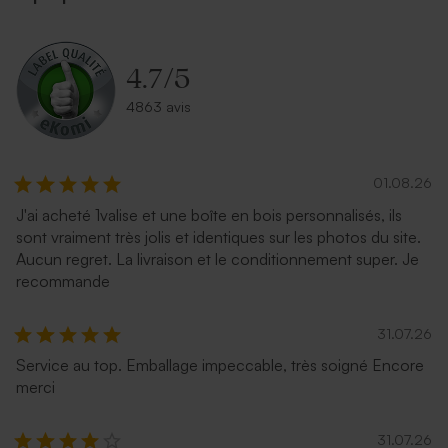
nude
crème
4.7
/
5
4863 avis
01.08.26
J'ai acheté 1valise et une boîte en bois personnalisés, ils
Enveloppe rose pâle
Enveloppe naissance papier
sont vraiment très jolis et identiques sur les photos du site.
naturel mouchetée
Aucun regret. La livraison et le conditionnement super. Je
recommande
31.07.26
Service au top. Emballage impeccable, très soigné Encore
merci
31.07.26