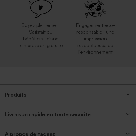
Soyez pleinement
Engagement éco-
Satisfait ou
responsable : une
bénéficiez d'une
impression
réimpression gratuite
respectueuse de
l'environnement
Enveloppe carrée argent
Petite enveloppe bleue
Produits
Livraison rapide en toute securite
Enveloppe naissance rose
Superbe enveloppe carrée
A propos de tadaaz