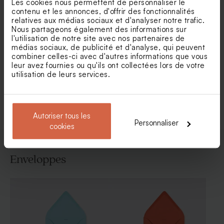
Les cookies nous permettent de personnaliser le
contenu et les annonces, d'offrir des fonctionnalités
relatives aux médias sociaux et d'analyser notre trafic.
Nous partageons également des informations sur
Carte remerciement
Carte remerciement
l'utilisation de notre site avec nos partenaires de
naissance balade florale
baptême grosses fleurs
médias sociaux, de publicité et d'analyse, qui peuvent
combiner celles-ci avec d'autres informations que vous
leur avez fournies ou qu'ils ont collectées lors de votre
utilisation de leurs services.
Voir toute la collection Carte
remerciement naissance
Autoriser tous les
Personnaliser
cookies
Enveloppes