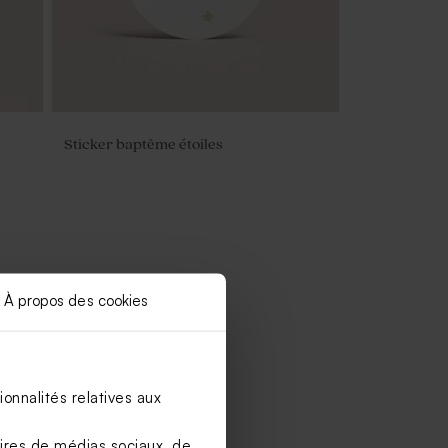
Sticker baptême étoiles
À propos des cookies
onnalités relatives aux
aires de médias sociaux, de