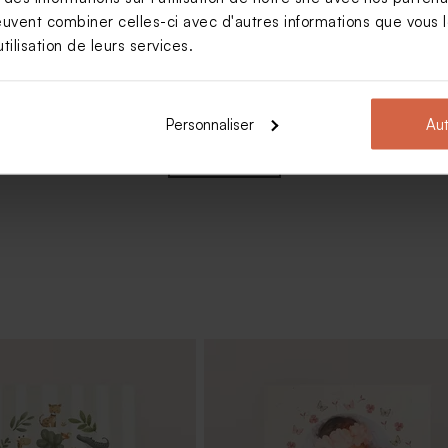
euvent combiner celles-ci avec d'autres informations que vous le
tilisation de leurs services.
ragées baptême tissu rose
Personnaliser
Aut
Voir +
ême lentilles roses 1 kg (±
Tube à bulles baptême rose