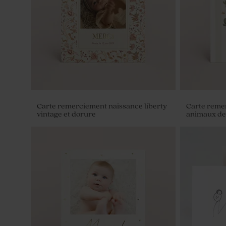
1120 ex)
Carte remerciement naissance liberty
Carte reme
vintage et dorure
animaux de 
Dragées rose bébé 1 kg (± 240 ex)
Pot en verr