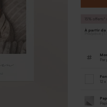
15% offerts* s
À partir d
Prix/pièce (T.
Mo
Par 
For
12 x
Pap
Papi