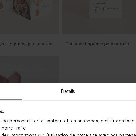
gées baptême petit ourson
Etiquette baptême petit ourson
Détails
es.
de personnaliser le contenu et les annonces, d'offrir des foncti
notre trafic.
s informations sur l'utilisation de notre site avec nos parten