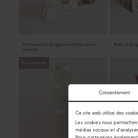
Contenant à dragées baptême petit
Boîte à dra
ourson
Nouveautés
Consentement
Ce site web utilise des cooki
Les cookies nous permettent 
médias sociaux et d'analyser 
Nous partageons également de