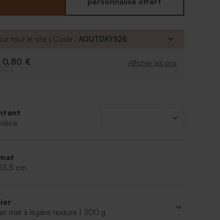
personnalisé offert
ur tout le site | Code :
AOUTDAYS26
0,80 €
e
Afficher les prix
T.C.)
ntant
pièce
mat
 13,5 cm
ier
er mat à légère texture | 300 g