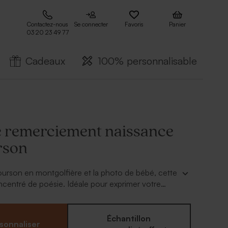
Contactez-nous
Se connecter
Favoris
Panier
03 20 23 49 77
Cadeaux
100% personnalisable
e remerciement naissance
rson
ourson en montgolfière et la photo de bébé, cette
ncentré de poésie. Idéale pour exprimer votre
 charme.
Échantillon
sonnaliser