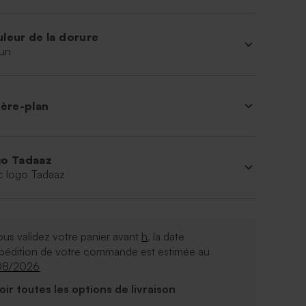
leur de la dorure
un
ière-plan
o Tadaaz
c logo Tadaaz
ous validez votre panier avant
h
, la date
xpédition de votre commande est estimée au
08/2026
Voir toutes les options de livraison