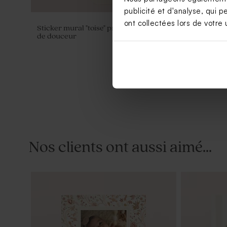
publicité et d'analyse, qui p
ont collectées lors de votre u
Sticker mural "toise" prénom et nuages
Contenant d
de douceur
poudré
Nos clients ont aussi aimé...
Dragées baptême nude 1 kg (± 240 ex)
Dragées bapt