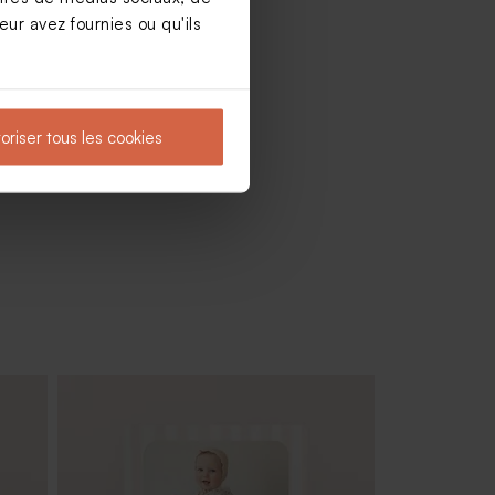
ur avez fournies ou qu'ils
oriser tous les cookies
Limited
edition
Vase rose pour cadeau invité baptême