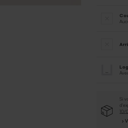
Cou
Auc
Arr
Log
Ave
Si v
d'e
10/
› 