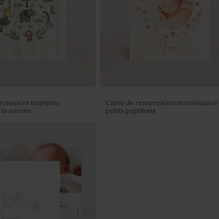
rciement baptême
Carte de remerciement naissance
la savane
petits papillons
e sel de bain rose baptême