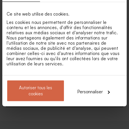
Faire-part naissance
Faire part naissance liberty
annonce journal
vintage et cadre photo
Sucette baptême arc-en-ciel
Ce site web utilise des cookies.
Les cookies nous permettent de personnaliser le
contenu et les annonces, d'offrir des fonctionnalités
relatives aux médias sociaux et d'analyser notre trafic.
Nous partageons également des informations sur
l'utilisation de notre site avec nos partenaires de
médias sociaux, de publicité et d'analyse, qui peuvent
combiner celles-ci avec d'autres informations que vous
leur avez fournies ou qu'ils ont collectées lors de votre
utilisation de leurs services.
Faire-part naissance avec
Faire part naissance
tirage photo
montgolfière et photo
Autoriser tous les
Personnaliser
cookies
Voir toute la collection Faire-part naissance