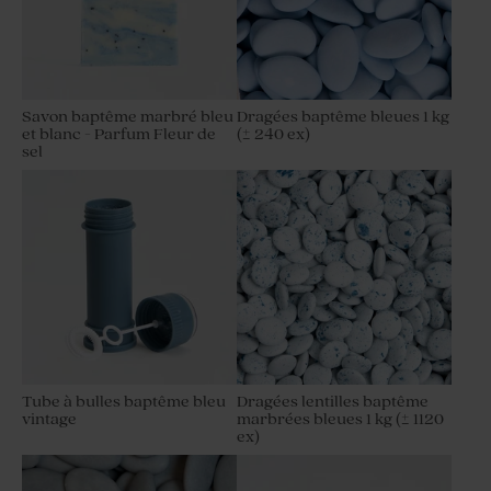
Savon baptême marbré bleu
Dragées baptême bleues 1 kg
et blanc - Parfum Fleur de
(± 240 ex)
sel
Tube à bulles baptême bleu
Dragées lentilles baptême
vintage
marbrées bleues 1 kg (± 1120
ex)