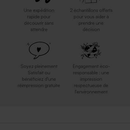
Une expédition
2 échantillons offerts
rapide pour
pour vous aider à
découvrir sans
prendre une
attendre
décision
Enveloppe naissance papier
Enveloppe naissance rouille
moucheté naturel
format carte postale
Soyez pleinement
Engagement éco-
Satisfait ou
responsable : une
bénéficiez d'une
impression
réimpression gratuite
respectueuse de
l'environnement