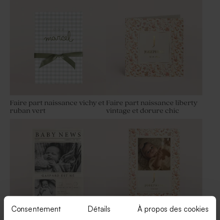
Parfum fleur de sel
kg (± 240 ex)
Faire part naissance vichy et
Faire part naissance liberty
ruban vert
vintage et dorure chic
Petit pot en verre dépoli
Pochon en tissu bleu
baptême bleu
naissance
Consentement
Détails
À propos des cookies