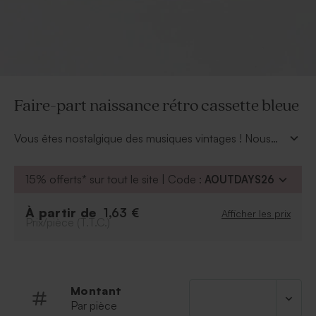
Faire-part naissance rétro cassette bleue
Vous êtes nostalgique des musiques vintages ! Nous
aussi ! Ce
faire-part naissance rétro cassette
bleue
à la fois rétro et tendance est fait pour vous !
15% offerts* sur tout le site | Code :
AOUTDAYS26
Votre bébé va se laisser bercer par cette jolie cassette !
À partir de
1,63 €
Afficher les prix
Prix/pièce (T.T.C.)
Montant
Par pièce