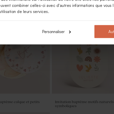
euvent combiner celles-ci avec d'autres informations que vous le
tilisation de leurs services.
Nouveautés
Personnaliser
Aut
our cadeau invité baptême
Dragées rose bébé 1 kg (± 240 ex)
baptême calque et petits
Invitation baptême motifs naturels
symboliques