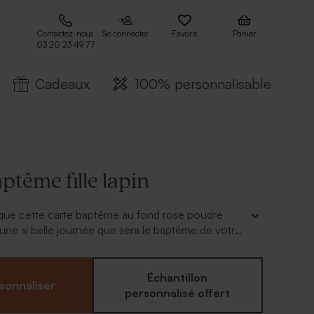
Contactez-nous
Se connecter
Favoris
Panier
03 20 23 49 77
Cadeaux
100% personnalisable
ptême fille lapin
que cette carte baptême au fond rose poudré
ne si belle journée que sera le baptême de votre
plus : en 1 clic, vous personnalisez cette carte de
 photo.
Échantillon
sonnaliser
personnalisé offert