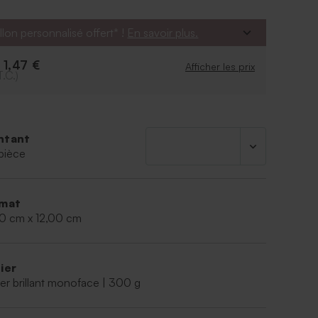
llon personnalisé offert* !
En savoir plus.
1,47 €
e
Afficher les prix
T.C.)
ntant
pièce
mat
00 cm x 12,00 cm
ier
er brillant monoface | 300 g