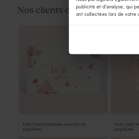
publicité et d'analyse, qui p
Nos clients ont aussi aimé...
ont collectées lors de votre u
Tube à bulles baptême rose
Vase rose p
Faire part baptême envolée de
Faire part 
papillons
papillons