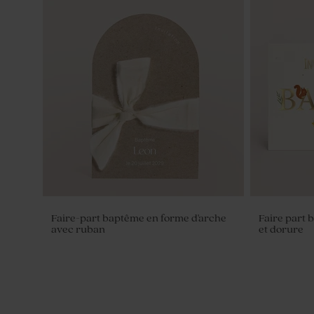
Boîte DIY cadeaux invités naissance
Savon bapt
rose
Hibiscus
Faire-part baptême en forme d'arche
Faire part 
avec ruban
et dorure