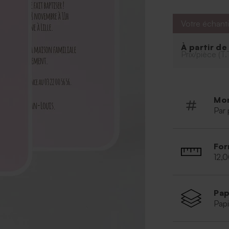
Votre échanti
À partir d
Prix/pièce (T.
Mo
Par 
For
12,
Pap
Papi