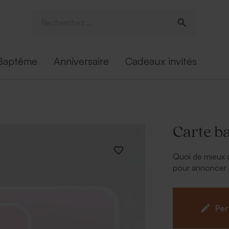
Baptême
Anniversaire
Cadeaux invités
Carte ba
Quoi de mieux 
pour annoncer u
fille ? Le petit 
votre plus belle
Per