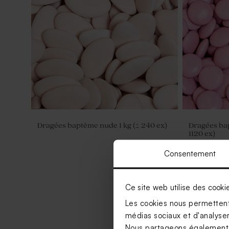
Dragées baptême nude 1 kg (± 240 ex)
Dragées bapt
1120 ex)
Consentement
Ce site web utilise des cooki
Les cookies nous permettent 
médias sociaux et d'analyser 
Nous partageons également de