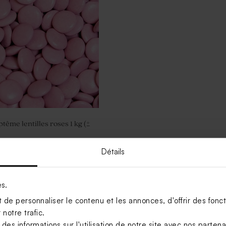
ême lentilles roses 1 kg (±
Détails
Limited
Voir +
edition
es.
de personnaliser le contenu et les annonces, d'offrir des foncti
notre trafic.
s informations sur l'utilisation de notre site avec nos parten