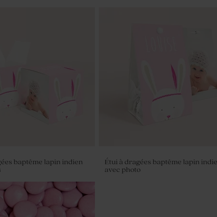
gées baptême lapin indien
Étui à dragées baptême lapin indi
s
avec photo