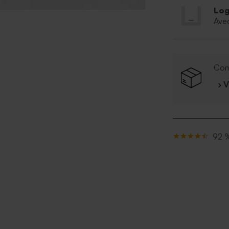
Log
Ave
Com
› 
92 %