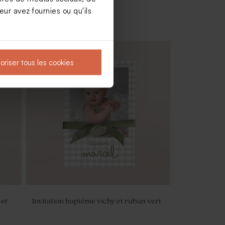
ur avez fournies ou qu'ils
oriser tous les cookies
Pot en verre sel de bain rose baptême
 et
Invitation baptême vichy et ruban vert