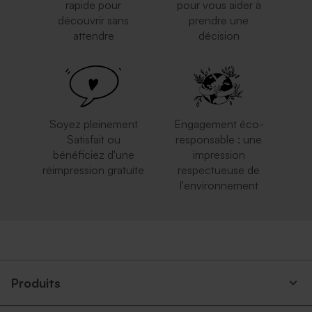
rapide pour
pour vous aider à
découvrir sans
prendre une
attendre
décision
Enveloppe naissance longue
Enveloppe papier kraft
crème autocollante
Soyez pleinement
Engagement éco-
Satisfait ou
responsable : une
bénéficiez d'une
impression
réimpression gratuite
respectueuse de
l'environnement
Enveloppe naissance longue
Enveloppe naissance papier
eucalyptus
recyclé moucheté
Produits