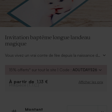
Invitation baptême longue landeau
magique
Vous vivez un vrai conte de fée depuis la naissance de
bébé et l'heure du baptême a sonné. Vous allez
désigner le parrain et la marraine, vous souhaitez que
15% offerts* sur tout le site | Code :
AOUTDAYS26
tous vos proches soient présents pour l'occasion.
Envoyez cette
invitation baptême longue landeau
À partir de
1,13 €
Afficher les prix
magique
pour les informer des détails (date et lieu).
Prix/pièce (T.T.C.)
Invitation disponible en plusieurs couleurs.
Montant