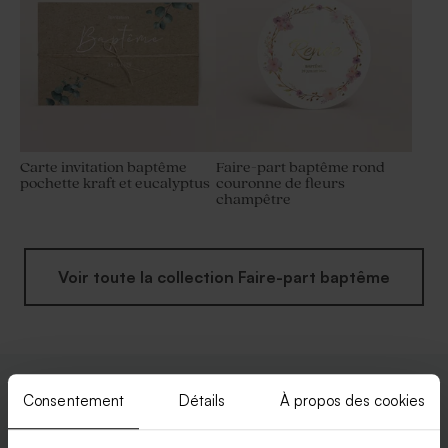
Carte invitation baptême
Faire-part baptême rond
pochette kraft et eucalyptus
couronne de fleurs
champêtre
Voir toute la collection Faire-part baptême
Consentement
Détails
À propos des cookies
Enveloppes