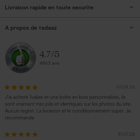
Livraison rapide en toute securite
A propos de tadaaz
Enveloppe naissance
Enveloppe naissance longue
rectangulaire bleu nuit
rose nude
4.7
/
5
4863 avis
01.08.26
J'ai acheté 1valise et une boîte en bois personnalisés, ils
sont vraiment très jolis et identiques sur les photos du site.
Enveloppe naissance rouille
Enveloppe rectangle dorée
Aucun regret. La livraison et le conditionnement super. Je
longue
recommande
31.07.26