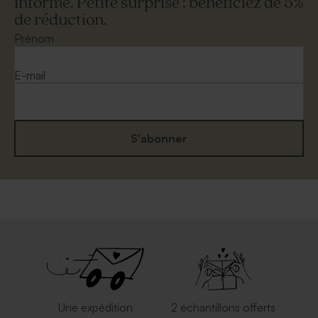
informé. Petite surprise : bénéficiez de 5%
de réduction.
Enveloppe naissance
Enveloppe crème
rectangulaire crème
Prénom
E-mail
S'abonner
Enveloppe rouge
Enveloppe longue argent
Une expédition
2 échantillons offerts