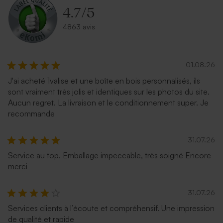
4.7
/
5
4863 avis
01.08.26
J'ai acheté 1valise et une boîte en bois personnalisés, ils
Enveloppe naissance papier
Enveloppe naissance
sont vraiment très jolis et identiques sur les photos du site.
naturel mouchetée
lavande
Aucun regret. La livraison et le conditionnement super. Je
recommande
31.07.26
Service au top. Emballage impeccable, très soigné Encore
merci
31.07.26
Services clients à l’écoute et compréhensif. Une impression
Enveloppe naissance bleu
Enveloppe vert menthe
de qualité et rapide
nuit
rectangulaire (14 x 12,5 cm)