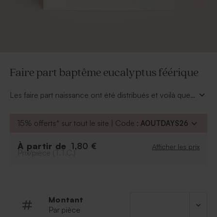
Faire part baptême eucalyptus féérique
Les faire part naissance ont été distribués et voilà que
le grand jour du baptême approche à grands pas. Ce
romantique faire part baptême eucalyptus féérique
15% offerts* sur tout le site | Code :
AOUTDAYS26
annoncera la journée avec chic et élégance. Vous
apprécierez les détails en or brillant qui lui donne une
À partir de
1,80 €
Afficher les prix
finition parfaite. Afin d'harmoniser votre thème de
Prix/pièce (T.T.C.)
baptême, ce motif est également décliné en carte de
remerciement ou en cadeau invité baptême.
Montant
Par pièce