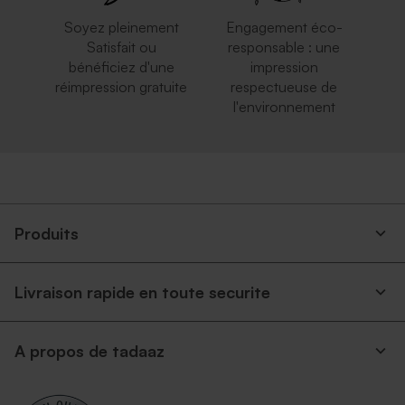
Soyez pleinement
Engagement éco-
Satisfait ou
responsable : une
bénéficiez d'une
impression
réimpression gratuite
respectueuse de
l'environnement
Enveloppe carrée rouge
Magnifique enveloppe
carrée blanche
Produits
Livraison rapide en toute securite
Enveloppe naissance rose
Enveloppe rose pâle
A propos de tadaaz
nude