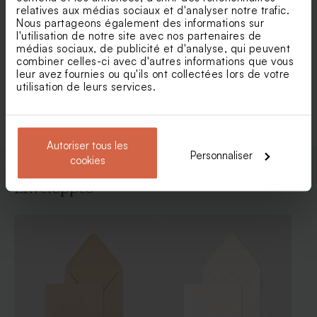
relatives aux médias sociaux et d'analyser notre trafic.
Nous partageons également des informations sur
Faire part baptême plexi et
Faire part baptême pampa
l'utilisation de notre site avec nos partenaires de
jolies fleurs
magique
médias sociaux, de publicité et d'analyse, qui peuvent
combiner celles-ci avec d'autres informations que vous
leur avez fournies ou qu'ils ont collectées lors de votre
utilisation de leurs services.
Voir toute la collection Faire-part baptême
Autoriser tous les
Personnaliser
cookies
Enveloppes