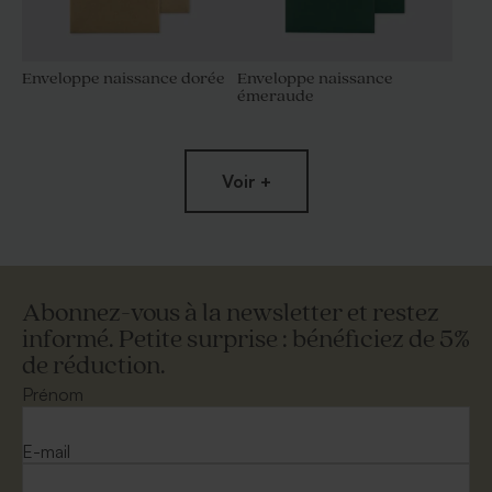
Enveloppe naissance dorée
Enveloppe naissance
émeraude
Voir +
Abonnez-vous à la newsletter et restez
informé. Petite surprise : bénéficiez de 5%
de réduction.
Grande enveloppe papier
Enveloppe naissance
kraft
terracotta
Prénom
E-mail