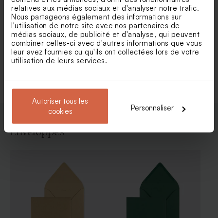
relatives aux médias sociaux et d'analyser notre trafic.
Nous partageons également des informations sur
Faire part baptême animaux
Faire part baptême plexi et
l'utilisation de notre site avec nos partenaires de
de la forêt et dorure
jolies fleurs
médias sociaux, de publicité et d'analyse, qui peuvent
combiner celles-ci avec d'autres informations que vous
leur avez fournies ou qu'ils ont collectées lors de votre
utilisation de leurs services.
Voir toute la collection Faire-part baptême
Autoriser tous les
Personnaliser
cookies
Enveloppes