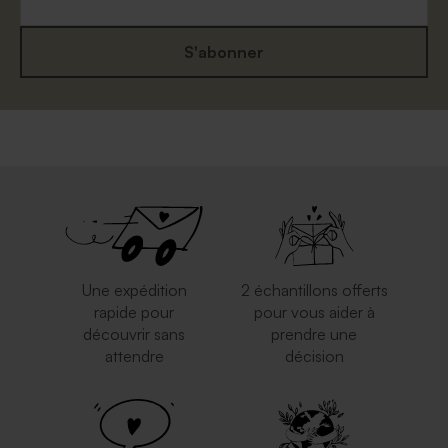
S'abonner
Enveloppe naissance
Enveloppe naissance
moutarde
eucalyptus
Une expédition
2 échantillons offerts
rapide pour
pour vous aider à
découvrir sans
prendre une
attendre
décision
Enveloppe à pois
Enveloppe brune