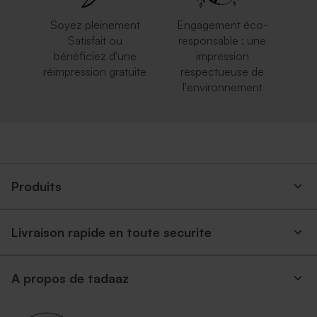
Soyez pleinement
Engagement éco-
Satisfait ou
responsable : une
bénéficiez d'une
impression
réimpression gratuite
respectueuse de
l'environnement
Enveloppe carrée argent
Petite enveloppe bleue
Produits
Livraison rapide en toute securite
Enveloppe carrée rouge
Enveloppe naissance rose
A propos de tadaaz
nude