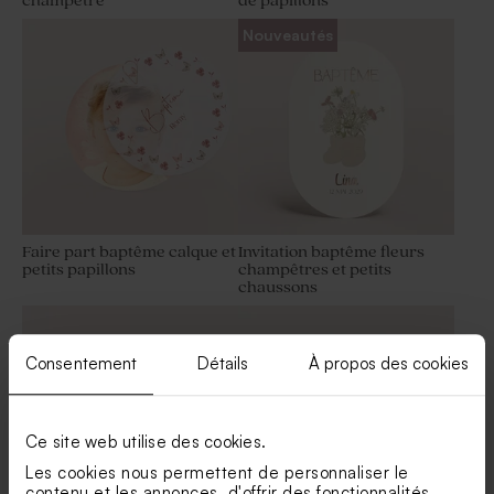
champêtre
de papillons
Nouveautés
Faire part baptême calque et
Invitation baptême fleurs
petits papillons
champêtres et petits
chaussons
Consentement
Détails
À propos des cookies
Ce site web utilise des cookies.
Les cookies nous permettent de personnaliser le
contenu et les annonces, d'offrir des fonctionnalités