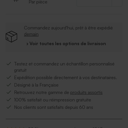
Par pièce
accompagnons également pour l'ensemble de la
papeterie de baptême ! Cadeaux invités baptême,
décoration de table de baptême ou encore carte de
remerciement baptême, le tout de la même collection
Commandez aujourd'hui, prêt à être expédié
perroquets des iles.
demain
› Voir toutes les options de livraison
Testez et commandez un échantillon personnalisé
gratuit
Expédition possible directement à vos destinataires.
Désigné à la Française
Retrouvez notre gamme de
produits assortis
100% satisfait ou réimpression gratuite
Nos clients sont satisfaits depuis 60 ans