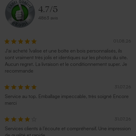
4.7
/
5
4863 avis
01.08.26
J'ai acheté 1valise et une boîte en bois personnalisés, ils
Magnifique enveloppe
Superbe enveloppe carrée
sont vraiment très jolis et identiques sur les photos du site.
carrée blanche
crème
Aucun regret. La livraison et le conditionnement super. Je
recommande
31.07.26
Service au top. Emballage impeccable, très soigné Encore
merci
31.07.26
Services clients à l’écoute et compréhensif. Une impression
Enveloppe rose pâle
Enveloppe naissance papier
de qualité et rapide
naturel mouchetée