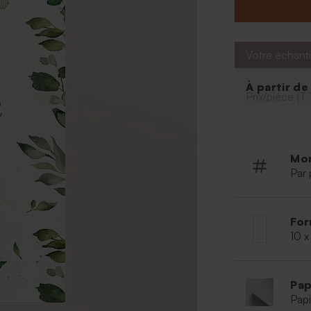
de votre famille
Personnalisez v
l'ensemble des
adorable photo
Votre échanti
Gâtez égalemen
à dragées bapt
À partir d
Prix/pièce (T.
Mo
Par 
For
10 x
Pap
Papi