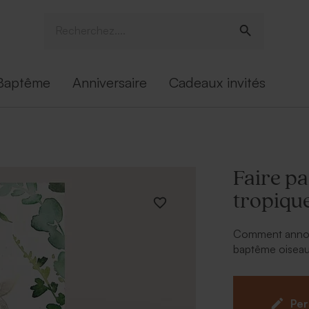
Baptême
Anniversaire
Cadeaux invités
Faire p
tropiqu
Comment annonc
baptême oiseau
auprès de vos pr
pour les prénoms
baptême magique
Per