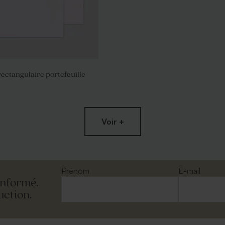
ectangulaire portefeuille
Voir +
Prénom
E-mail
informé.
uction.