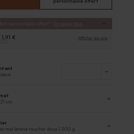
 avec ces deux colibris prenant leur envol.
personnalisé offert
otre invitation baptême avec les prénoms,
 informations baptême et évidemment avec une
 de vos jumeaux !
llon personnalisé offert* !
En savoir plus.
t vos proches le jour du baptême avec les boites
ême oiseaux des tropiques.
1,91 €
e
Afficher les prix
T.C.)
ntant
pièce
mat
 21 cm
ier
er mat laminé toucher doux | 300 g