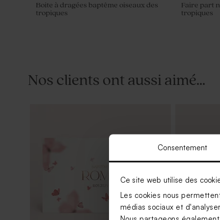
Boite à dragées baptême oiseaux des
Faire part 
tropiques
tropiques
Nos clients ont aussi aimé...
Consentement
Ce site web utilise des cooki
Les cookies nous permettent 
médias sociaux et d'analyser 
Nous partageons également de