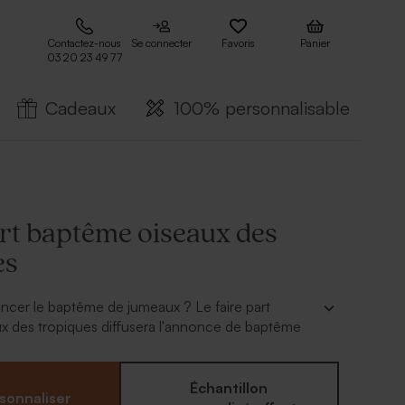
Contactez-nous
Se connecter
Favoris
Panier
03 20 23 49 77
Cadeaux
100% personnalisable
art baptême oiseaux des
es
er le baptême de jumeaux ? Le faire part
x des tropiques diffusera l'annonce de baptême
oches avec originalité ! Ses jolis détails dorés
 et les illustrations rendent cette carte de
 et chic à la fois. Elle saura conquérir le coeur
Échantillon
sonnaliser