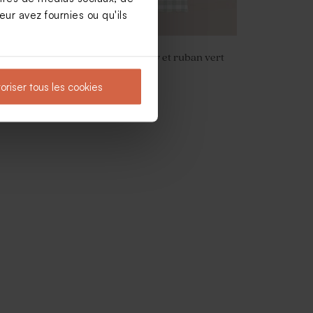
ur avez fournies ou qu'ils
 et
Invitation baptême vichy et ruban vert
oriser tous les cookies