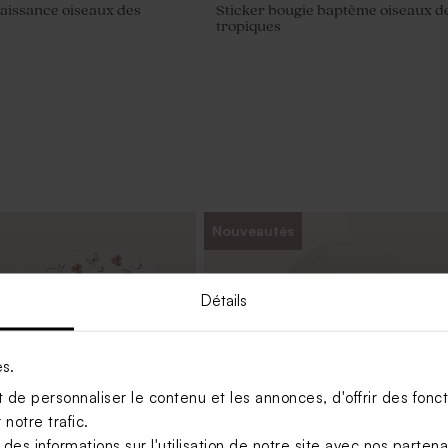
naissance oiseaux des
Sticker bougie baptême oiseaux d
tropiques
Nouveautés
Détails
es.
de personnaliser le contenu et les annonces, d'offrir des foncti
notre trafic.
s informations sur l'utilisation de notre site avec nos parten