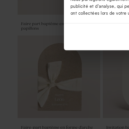
publicité et d'analyse, qui p
ont collectées lors de votre u
Faire part baptême envolée de
Faire part 
papillons
papillons
Nouveautés
Faire-part baptême en forme d'arche
Invitation 