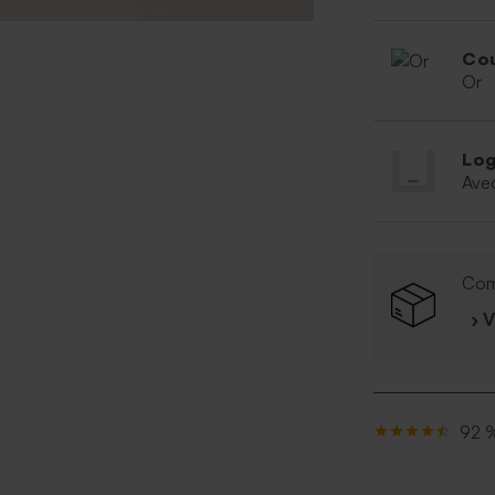
Cou
Or
Log
Ave
Com
› 
92 %