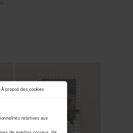
es
À propos des cookies
onnalités relatives aux
aires de médias sociaux, de