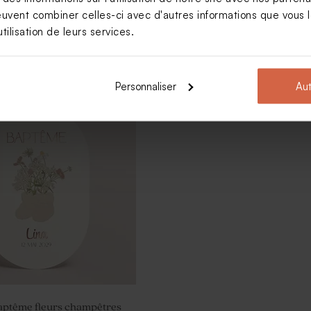
euvent combiner celles-ci avec d'autres informations que vous le
tilisation de leurs services.
baptême calque et petits
Invitation baptême motifs naturels
symboliques
Personnaliser
Aut
baptême fleurs champêtres