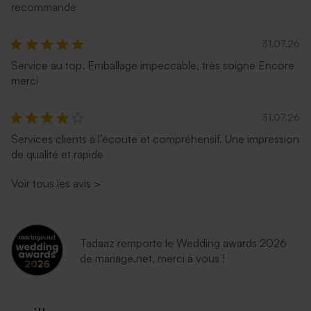
recommande
31.07.26
Service au top. Emballage impeccable, très soigné Encore
merci
31.07.26
Services clients à l’écoute et compréhensif. Une impression
Enveloppe fuchsia tendance
Enveloppe naissance
de qualité et rapide
moutarde
Voir tous les avis
>
Tadaaz remporte le Wedding awards 2026
de mariage.net, merci à vous !