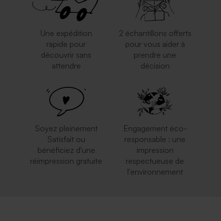
Une expédition
2 échantillons offerts
rapide pour
pour vous aider à
découvrir sans
prendre une
attendre
décision
Superbe enveloppe carrée
Enveloppe rose pâle
crème
Soyez pleinement
Engagement éco-
Satisfait ou
responsable : une
bénéficiez d'une
impression
réimpression gratuite
respectueuse de
l'environnement
Enveloppe naissance papier
Enveloppe naissance dorée
naturel mouchetée