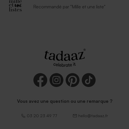
Enveloppe naissance
Enveloppe naissance bleu
lavande
nuit
Recommandé par "Mille et une liste"
Enveloppe naissance rouille
Enveloppe bleu ciel
petit format
Vous avez une question ou une remarque ?
03 20 23 49 77
hello@tadaaz.fr