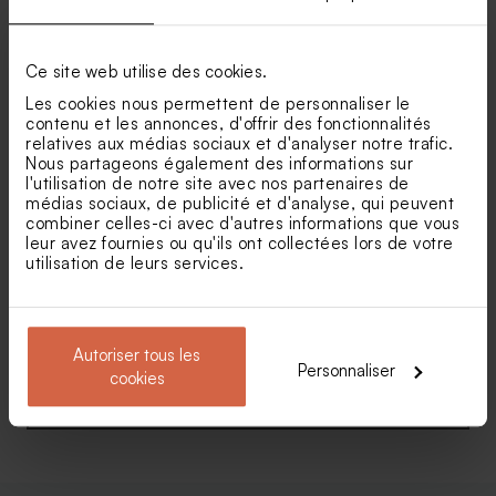
Invitation baptême motifs
Invitation baptême vichy et
naturels et symboliques
ruban vert
Nouveautés
Ce site web utilise des cookies.
Les cookies nous permettent de personnaliser le
contenu et les annonces, d'offrir des fonctionnalités
relatives aux médias sociaux et d'analyser notre trafic.
Nous partageons également des informations sur
l'utilisation de notre site avec nos partenaires de
médias sociaux, de publicité et d'analyse, qui peuvent
combiner celles-ci avec d'autres informations que vous
leur avez fournies ou qu'ils ont collectées lors de votre
utilisation de leurs services.
Faire-part baptême en
Invitation baptême fleurs
forme d'arche avec ruban
champêtres et petits
chaussons
Autoriser tous les
Personnaliser
cookies
Voir toute la collection Faire-part baptême