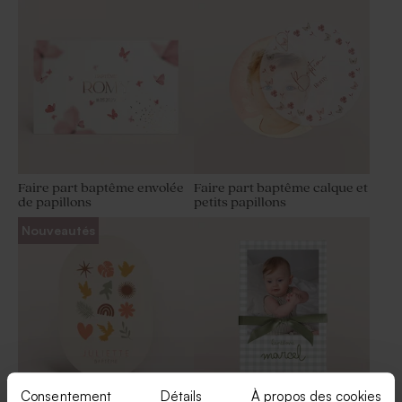
bonbonnière aquarelle rose
Faire part baptême envolée
Faire part baptême calque et
de papillons
petits papillons
Nouveautés
Consentement
Détails
À propos des cookies