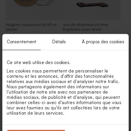
Magnet naissance kraft et
Jeu de dominos en bois
photo
baptême avec texte
Petite bonbonnière
Contenant à dragées
Consentement
Détails
À propos des cookies
naissance verre
baptême transparent
Ce site web utilise des cookies.
Les cookies nous permettent de personnaliser le
contenu et les annonces, d'offrir des fonctionnalités
relatives aux médias sociaux et d'analyser notre trafic.
Nous partageons également des informations sur
l'utilisation de notre site avec nos partenaires de
Tube à bulles baptême vert
Tube à bulles naissance
médias sociaux, de publicité et d'analyse, qui peuvent
eucalyptus
combiner celles-ci avec d'autres informations que vous
leur avez fournies ou qu'ils ont collectées lors de votre
utilisation de leurs services.