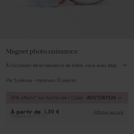
Magnet photo naissance
À l'occasion de la naissance de bébé, vous avez déjà
distribué vos faire part naissance pour annoncer la
bonne nouvelle. offrez à vos proches un petit cadeau
Par 5 pièces - minimum 10 pièces
de remerciement naissance original : un
magnet
photo naissance
avec sa petite bouille en prime.
15% offerts* sur tout le site | Code :
AOUTDAYS26
Grands-parents, oncles et tantes pourront l'accrocher
sur leur frigo ou bien l'emmener au bureau. Une petite
attention qui va les faire fondre !
À partir de
1,39 €
Afficher les prix
Prix/pièce (T.T.C.)
Ce petit présent s'accorde parfaitement au couvercle
de nos boîtes métalliques.
A offrir en cadeau invité baptême, ce magnet se