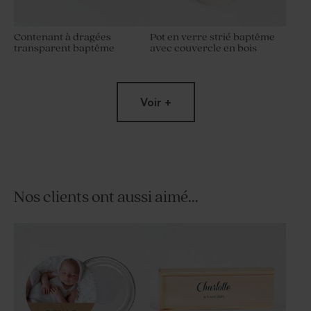
Contenant à dragées
Pot en verre strié baptême
transparent baptême
avec couvercle en bois
Voir +
Nos clients ont aussi aimé...
Pot en verre baptême
Dragées blanches 1 kg (± 240
nervuré couvercle bois
ex)
gravure message