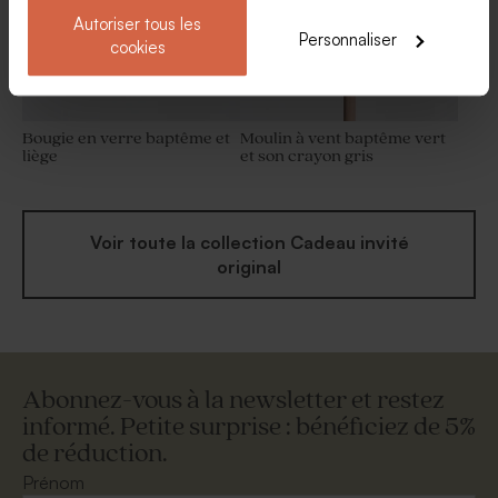
Autoriser tous les
Personnaliser
cookies
Bougie en verre baptême et
Moulin à vent baptême vert
liège
et son crayon gris
Voir toute la collection Cadeau invité
original
Abonnez-vous à la newsletter et restez
informé. Petite surprise : bénéficiez de 5%
de réduction.
Prénom