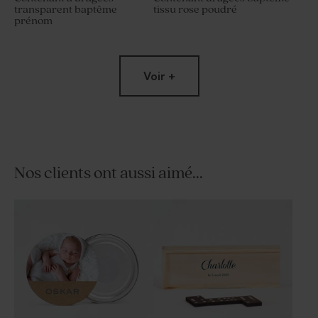
transparent baptême
tissu rose poudré
prénom
Voir +
Nos clients ont aussi aimé...
Pot en verre baptême
Contenant à dragées
nervuré couvercle bois
transparent rond baptême
gravure message
petit coeur