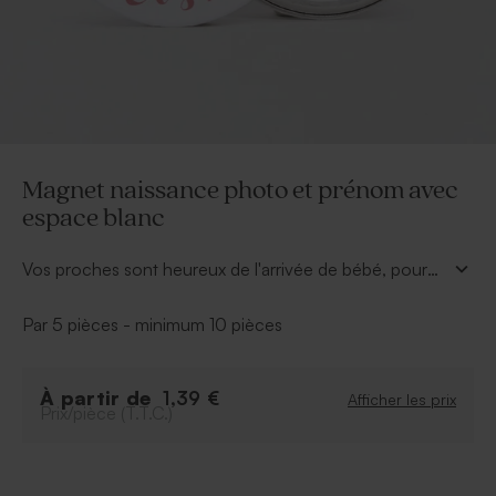
Magnet naissance photo et prénom avec
espace blanc
Vos proches sont heureux de l'arrivée de bébé, pour
cette occasion offrez-leur un magnet qu'ils pourront
coller à leur frigo. Assortissez la couleur du prénom
Par 5 pièces - minimum 10 pièces
avec les tons de votre photo, pour un effet encore
plus divin ! Vous serez enchanté par ce
magnet
naissance photo et prénom avec espace blanc
,
À partir de
1,39 €
Afficher les prix
Prix/pièce (T.T.C.)
n'hésitez plus !