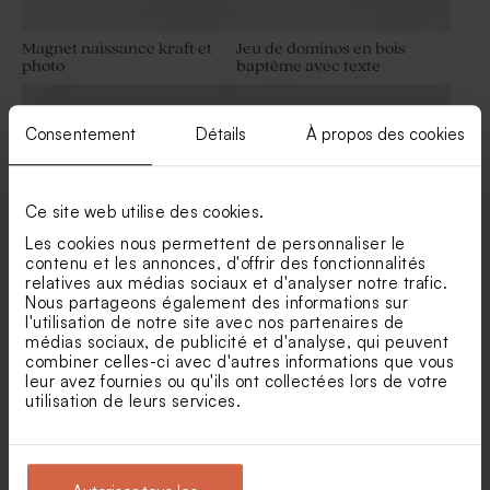
Magnet naissance kraft et
Jeu de dominos en bois
photo
baptême avec texte
Dragées baptême nude 1 kg
Dragées blanches 1 kg (± 240
(± 240 ex)
ex)
Consentement
Détails
À propos des cookies
Ce site web utilise des cookies.
Les cookies nous permettent de personnaliser le
contenu et les annonces, d'offrir des fonctionnalités
relatives aux médias sociaux et d'analyser notre trafic.
Nous partageons également des informations sur
Tube à bulles baptême vert
Tube à bulles naissance
l'utilisation de notre site avec nos partenaires de
eucalyptus
médias sociaux, de publicité et d'analyse, qui peuvent
combiner celles-ci avec d'autres informations que vous
Petite bonbonnière
leur avez fournies ou qu'ils ont collectées lors de votre
naissance verre
utilisation de leurs services.