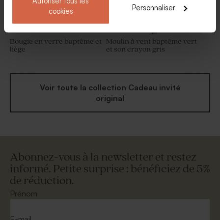
Autoriser tous les
Personnaliser
cookies
Bougie en verre baptême et
Moulin à vent baptême vert
liège
et son crayon gris
Voir toute la collection Cadeau invité
original
Abonnez-vous à la newsletter et restez
informé. Petite surprise : bénéficiez de 5%
de réduction.
Prénom
E-mail