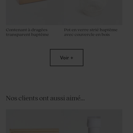
Contenant à dragées
Pot en verre strié baptême
transparent baptême
avec couvercle en bois
Voir +
Nos clients ont aussi aimé...
Pot en verre baptême
Dragées blanches 1 kg (± 240
nervuré couvercle bois
ex)
gravure message