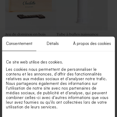
Jeu de dominos en bois
Tube à bulles naissance
baptême avec texte
Consentement
Détails
À propos des cookies
Petite bonbonnière
Contenant à dragées
naissance verre
baptême transparent
Ce site web utilise des cookies.
Les cookies nous permettent de personnaliser le
contenu et les annonces, d'offrir des fonctionnalités
relatives aux médias sociaux et d'analyser notre trafic.
Nous partageons également des informations sur
l'utilisation de notre site avec nos partenaires de
médias sociaux, de publicité et d'analyse, qui peuvent
combiner celles-ci avec d'autres informations que vous
Stylo personnalisé en bois
Yoyo en bois baptême
leur avez fournies ou qu'ils ont collectées lors de votre
baptême
utilisation de leurs services.