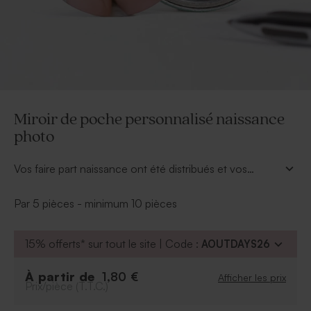
Miroir de poche personnalisé naissance
photo
Vos faire part naissance ont été distribués et vos
proches se sont précipités pour rencontrer votre
nouveau-né. Il est temps de les remercier pour tous les
Par 5 pièces - minimum 10 pièces
jolis cadeaux naissance qu'ils vous auront offerts. Ce
miroir de poche personnalisé naissance photo
15% offerts* sur tout le site | Code :
AOUTDAYS26
accompagnera chaque jour la gent féminine faisant
partie de vos proches. En quelques clics, vous y
ajouterez la photo de bébé.
À partir de
1,80 €
Afficher les prix
Prix/pièce (T.T.C.)