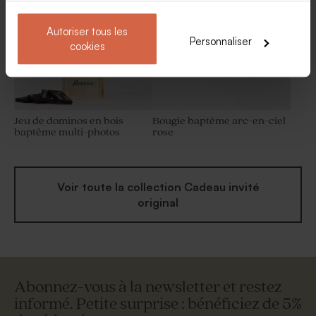
Autoriser tous les
Personnaliser
cookies
Jeu de dominos en bois
Bougie baptême arc-en-ciel
baptême multi-photos
rose
Voir toute la collection Cadeau invité
original
Abonnez-vous à la newsletter et restez
informé. Petite surprise : bénéficiez de 5%