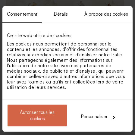
Consentement
Détails
À propos des cookies
Ce site web utilise des cookies.
Les cookies nous permettent de personnaliser le
Sticker autocollant tube à
Stickers tube à bulles
contenu et les annonces, d'offrir des fonctionnalités
bulles famille de la jungle
Maurice
relatives aux médias sociaux et d'analyser notre trafic.
Nous partageons également des informations sur
Tube à bulles baptême vert
Tube à bulles naissance
l'utilisation de notre site avec nos partenaires de
eucalyptus
médias sociaux, de publicité et d'analyse, qui peuvent
combiner celles-ci avec d'autres informations que vous
leur avez fournies ou qu'ils ont collectées lors de votre
utilisation de leurs services.
Autoriser tous les
Personnaliser
cookies
Sticker autocollant tube à
Sticker autocollant tube à
bulles ours aventurier
bulles famille des animaux