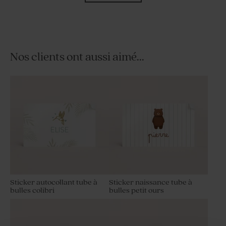
Nos clients ont aussi aimé...
Carte invitation baptême
Etiquette baptême animaux
jungle avec couronne
de la savane
Sticker autocollant tube à
Sticker naissance tube à
bulles colibri
bulles petit ours
Carte de remerciement
Savon baptême marbré vert
naissance animaux de la
- Parfum Thé Vert
savane