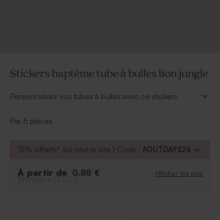
Stickers baptême tube à bulles lion jungle
Personnalisez vos tubes à bulles avec ce stickers
baptême tube à bulles au style jungle.
À personnaliser
:
Par 6 pièces
Texte
Police
15% offerts* sur tout le site | Code :
AOUTDAYS26
Couleur de la police
À partir de
0,88 €
Afficher les prix
À retenir
:
Prix/pièce (T.T.C.)
Format
: 11*6,60 cm
Quantité minimum
:
par
lot de 10 pièces
Tube à bulles vendu séparément