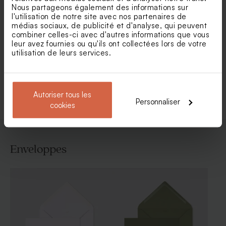
Nous partageons également des informations sur
l'utilisation de notre site avec nos partenaires de
médias sociaux, de publicité et d'analyse, qui peuvent
Faire part baptême plexi et
Faire part baptême pampa
combiner celles-ci avec d'autres informations que vous
jolies fleurs
magique
leur avez fournies ou qu'ils ont collectées lors de votre
utilisation de leurs services.
Voir toute la collection Faire-part baptême
Autoriser tous les
Personnaliser
cookies
Enveloppes