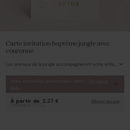
Carte invitation baptême jungle avec
couronne
Les animaux de la jungle accompagneront votre enfant
vers la célébration de son baptême. Ornée de dorure,
cette invitation baptême saura convier vos proches
Votre échantillon personnalisé offert* !
En savoir
avec charme.
plus.
À partir de
2,27 €
Afficher les prix
Prix/pièce (T.T.C.)