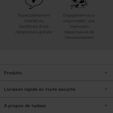
Soyez pleinement
Engagement éco-
Satisfait ou
responsable : une
bénéficiez d'une
impression
réimpression gratuite
respectueuse de
l'environnement
Enveloppe rose pâle
Enveloppe bleu ciel
rectangulaire
Produits
Livraison rapide en toute securite
A propos de tadaaz
Enveloppe blanche
Enveloppe rouge
autocollante
rectangulaire