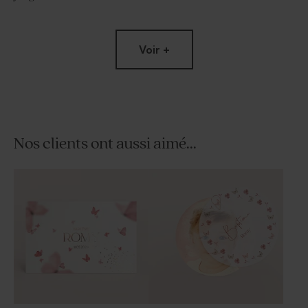
Voir +
Nos clients ont aussi aimé...
Etiquette baptême animaux
Stickers baptême tube à
de la savane
bulles lion jungle