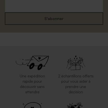
S'abonner
Enveloppe rose nude
Enveloppe naissance
mouchetée papier naturel
Une expédition
2 échantillons offerts
rapide pour
pour vous aider à
découvrir sans
prendre une
attendre
décision
Enveloppe crème rectangle
Enveloppe naissance rouille