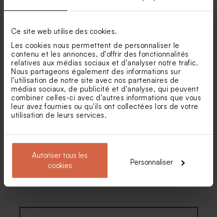
Ce site web utilise des cookies.
Les cookies nous permettent de personnaliser le
contenu et les annonces, d'offrir des fonctionnalités
Sticker naissance rond
Sticker naissance rond floral
relatives aux médias sociaux et d'analyser notre trafic.
bohème aquarelle 4,4 cm
fleurs blanches 4,4 cm
Nous partageons également des informations sur
l'utilisation de notre site avec nos partenaires de
médias sociaux, de publicité et d'analyse, qui peuvent
combiner celles-ci avec d'autres informations que vous
leur avez fournies ou qu'ils ont collectées lors de votre
utilisation de leurs services.
Autoriser tous les
Personnaliser
cookies
Sticker naissance faon
Stickers baptême citron
enchanté