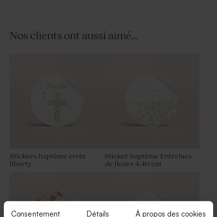
Nos clients ont aussi aimé...
Contenant à dragées
Contenant plexi baptême
transparent avec photo
cuivré
Stickers baptême croix
Sticker baptême Entrelacs
liberty
de fleurs 4,40 cm
Consentement
Détails
À propos des cookies