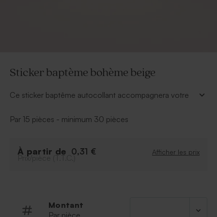
Sticker baptème bohème beige
Ce sticker baptême autocollant accompagnera votre
cadeau invité dans un thème boho. Il ne manque que
le prénom de votre enfant.
Par 15 pièces - minimum 30 pièces
Cadeau invité vendu séparément
À partir de
0,31 €
Afficher les prix
Prix/pièce (T.T.C.)
Montant
Par pièce