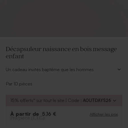
Décapsuleur naissance en bois message
enfant
Un cadeau invités baptême que les hommes
apprécieront tout particulièrement. Ce décapsuleur en
bois se personnalise selon vos envies sous forme de
Par 10 pièces
gravure.
À personnaliser :
15% offerts* sur tout le site | Code :
AOUTDAYS26
Texte et prénom en gravure
Police d'écriture
À partir de
5,16 €
Afficher les prix
Prix/pièce (T.T.C.)
Vous avez la possibilité d'ajouter un symbole
grâce à notre outil de personnalisation