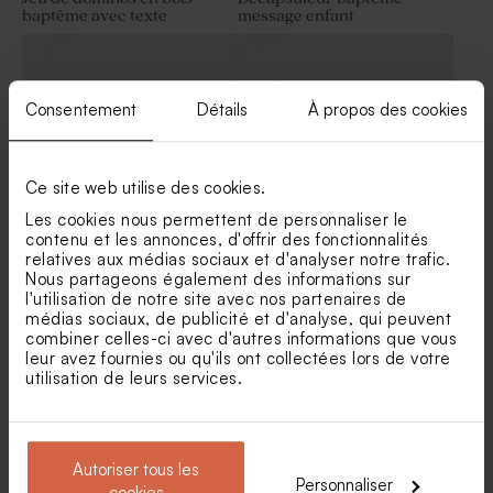
baptême avec texte
message enfant
Fleurs séchées baptême -
Botao branco blanc
Consentement
Détails
À propos des cookies
Ce site web utilise des cookies.
Les cookies nous permettent de personnaliser le
contenu et les annonces, d'offrir des fonctionnalités
relatives aux médias sociaux et d'analyser notre trafic.
Stylo personnalisé en bois
Porte-clé en bois baptême
Nous partageons également des informations sur
baptême
cœur
l'utilisation de notre site avec nos partenaires de
médias sociaux, de publicité et d'analyse, qui peuvent
combiner celles-ci avec d'autres informations que vous
leur avez fournies ou qu'ils ont collectées lors de votre
utilisation de leurs services.
Autoriser tous les
Personnaliser
cookies