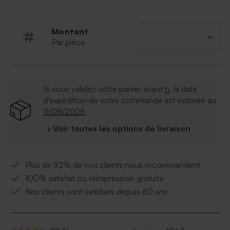
À retenir :
Montant
Taille : 14 cm de longueur
Par pièce
En hêtre massif
Vendu par lot de 10 ex
Etant de la gravure sur bois, il n'y a pas de
couleur d'impression possible
Le bois étant un produit naturel, il peut y avoir
Si vous validez votre panier avant
h
, la date
des différences de teinte du bois ou de nervures
d'expédition de votre commande est estimée au
entre les produits
11/08/2026
› Voir toutes les options de livraison
Plus de 92% de nos clients nous recommandent
100% satisfait ou réimpression gratuite
Nos clients sont satisfaits depuis 60 ans