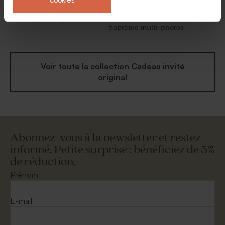
Yoyo en bois baptême
Jeu de dominos en bois
baptême multi-photos
Voir toute la collection Cadeau invité
original
Abonnez-vous à la newsletter et restez
informé. Petite surprise : bénéficiez de 5%
de réduction.
Prénom
E-mail