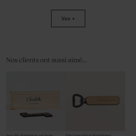
Voir +
Nos clients ont aussi aimé...
Contenant à dragées
Petit pot en verre dépoli
baptême rond velours sable
baptême sable
Jeu de dominos en bois
Décapsuleur baptême