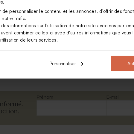
es.
de personnaliser le contenu et les annonces, d'offrir des foncti
notre trafic.
s informations sur l'utilisation de notre site avec nos parten
euvent combiner celles-ci avec d'autres informations que vous le
tilisation de leurs services.
e l'avent Noël à la
Personnaliser
Aut
Voir toute la collection Calendrier de l'avent
Prénom
E-mail
informé.
uction.