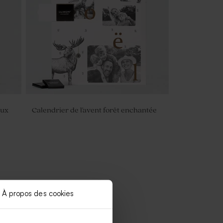
oux
Calendrier de l'avent forêt enchantée
À propos des cookies