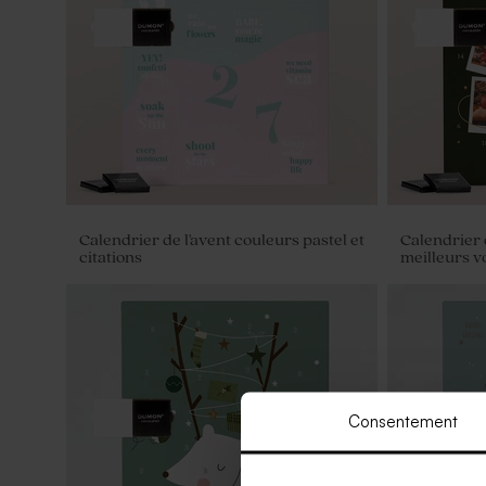
Calendrier de l'avent couleurs pastel et
Calendrier d
citations
meilleurs 
Consentement