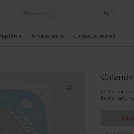
Baptême
Anniversaire
Cadeaux invités
Calendri
Cette année, co
l'avent personna
patienter tout 
joli calendrier 
partir à l'école
Cet a
chocolat noir. 
mais attention d