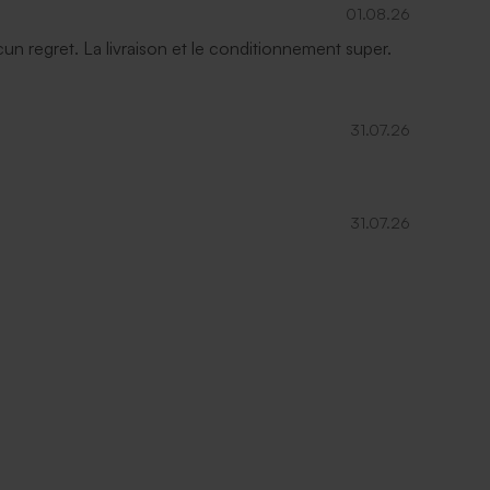
01.08.26
ucun regret. La livraison et le conditionnement super.
31.07.26
31.07.26