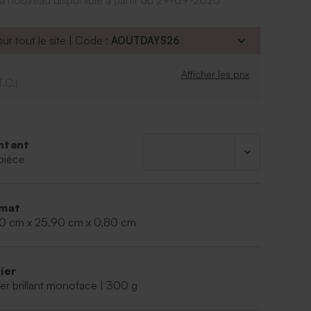
a à nouveau disponible à partir du 29-09-2026
se vider plus vite que prévu.
hocolats au lait
ctose, soja et lait
ur tout le site | Code :
AOUTDAYS26
Belge (Bruges) - Dumon
19,5 x 25,8 x 0,8 cm
Afficher les prix
T.C.)
ntant
pièce
mat
50 cm x 25,90 cm x 0,80 cm
ier
er brillant monoface | 300 g