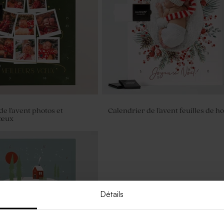
e l'avent photos et
Calendrier de l'avent feuilles de h
vœux
Détails