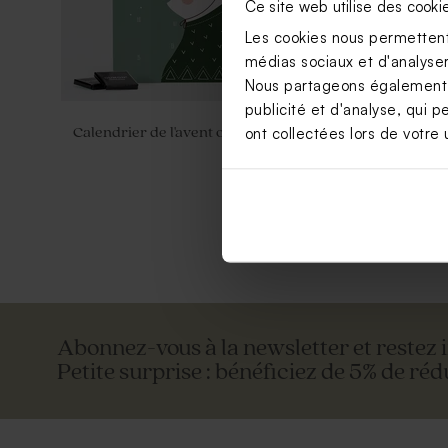
Ce site web utilise des cooki
Les cookies nous permettent 
médias sociaux et d'analyser 
Nous partageons également de
publicité et d'analyse, qui p
ont collectées lors de votre u
Calendrier de l'avent ourson
Calendrier d
montagne
Abonnez-vous à la newsletter et restez 
Petite surprise : bénéficiez de 5% de réd