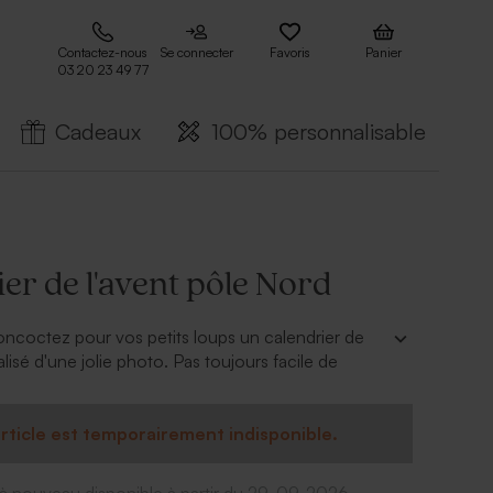
Contactez-nous
Se connecter
Favoris
Panier
03 20 23 49 77
Cadeaux
100% personnalisable
er de l'avent pôle Nord
ncoctez pour vos petits loups un calendrier de
lisé d'une jolie photo. Pas toujours facile de
le mois de décembre jusqu'à Noël mais grâce à ce
le temps passera plus vite. Chaque matin avant de
, votre enfant pourra déguster un bon carré de
rticle est temporairement indisponible.
Le calendrier sera un bel élément de décoration
e ne pas le laisser dans sa chambre... les cases