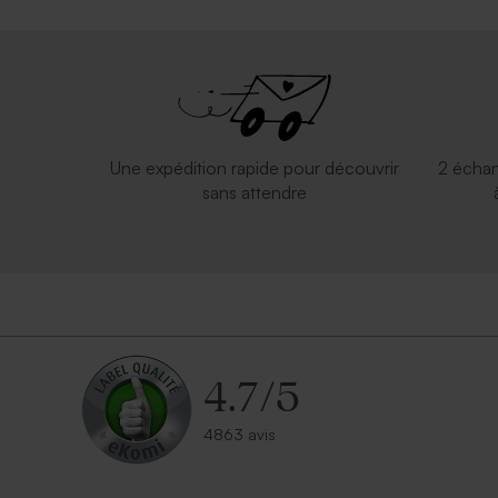
Une expédition rapide pour découvrir
2 échan
sans attendre
4.7
/
5
4863 avis