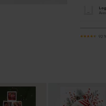
Log
Ave
92 %