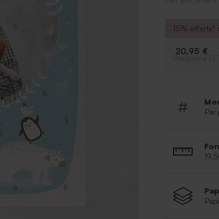
Cet article ser
risqueraient de 
* Contient 24 c
* Contient du la
15% offerts* s
* Chocolatier 
* Dimensions : 
20,95 €
Prix/pièce (T.
Mo
Par 
For
19,
Pap
Papi