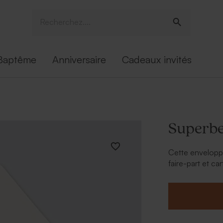
Baptême
Anniversaire
Cadeaux invités
Superbe
Cette envelopp
faire-part et car
parfaitement c
arrière et le tou