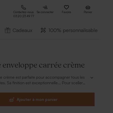
Contactez-nous
Se connecter
Favoris
Panier
03 20 23 49 77
Cadeaux
100% personnalisable
 enveloppe carrée crème
e crème est parfaite pour accompagner tous les
tes. Sa finition est exceptionnelle... Pour sceller
ette enveloppe, humectez légèrement la patte
r est joué.
Ajouter à mon panier