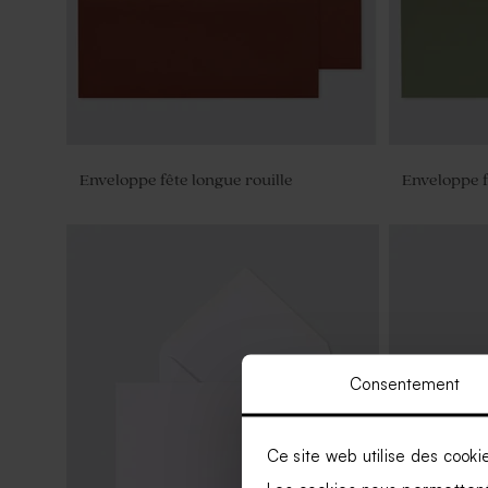
Enveloppe fête longue rouille
Enveloppe f
Consentement
Ce site web utilise des cooki