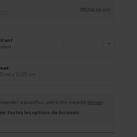
Afficher les prix
T.C.)
ntant
pièce
mat
00 cm x 12,50 cm
mandez aujourd'hui, prêt à être expédié
demain
Voir toutes les options de livraison