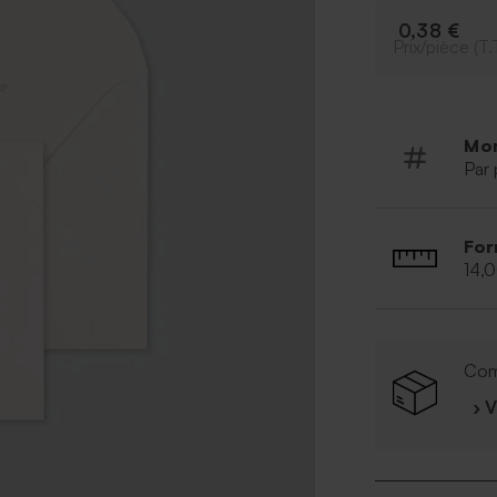
0,38 €
Prix/pièce (T.
Mo
Par 
For
14,
Com
› 