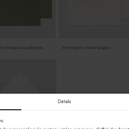
ête longue eucalyptus
Enveloppe crème longue
Détails
es.