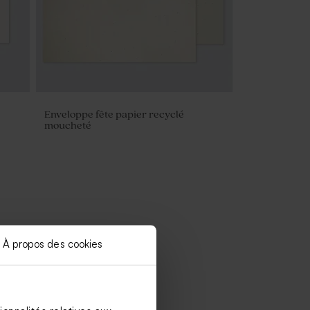
Enveloppe fête papier recyclé
moucheté
À propos des cookies