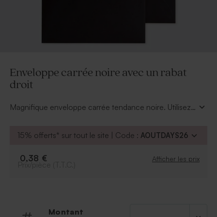
Enveloppe carrée noire avec un rabat
droit
Magnifique enveloppe carrée tendance noire. Utilisez
un joli stylo argenté ou doré pour inscrire les adresses.
Effet chic assuré !
15% offerts* sur tout le site | Code :
AOUTDAYS26
0,38 €
Afficher les prix
Prix/pièce (T.T.C.)
Montant