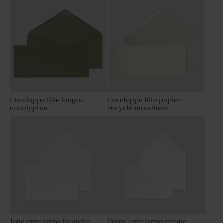
Enveloppe fête longue
Enveloppe fête papier
eucalyptus
recyclé moucheté
Jolie enveloppe blanche
Petite enveloppe crème