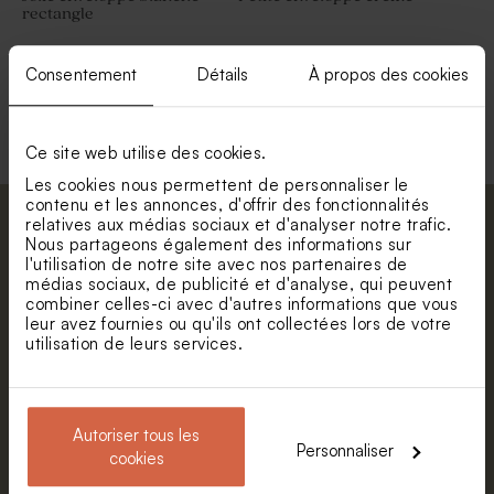
rectangle
Consentement
Détails
À propos des cookies
Voir toute la collection Enveloppe
Ce site web utilise des cookies.
Les cookies nous permettent de personnaliser le
contenu et les annonces, d'offrir des fonctionnalités
relatives aux médias sociaux et d'analyser notre trafic.
Abonnez-vous à la newsletter et restez
Nous partageons également des informations sur
informé. Petite surprise : bénéficiez de 5%
l'utilisation de notre site avec nos partenaires de
de réduction.
médias sociaux, de publicité et d'analyse, qui peuvent
combiner celles-ci avec d'autres informations que vous
Prénom
leur avez fournies ou qu'ils ont collectées lors de votre
utilisation de leurs services.
E-mail
Autoriser tous les
Personnaliser
cookies
S'abonner