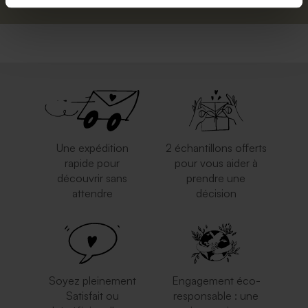
Une expédition
2 échantillons offerts
rapide pour
pour vous aider à
découvrir sans
prendre une
attendre
décision
Soyez pleinement
Engagement éco-
Satisfait ou
responsable : une