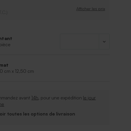
Afficher les prix
T.C.)
ntant
pièce
mat
00 cm x 12,50 cm
mandez avant
14h
, pour une expédition
le jour
me
Voir toutes les options de livraison