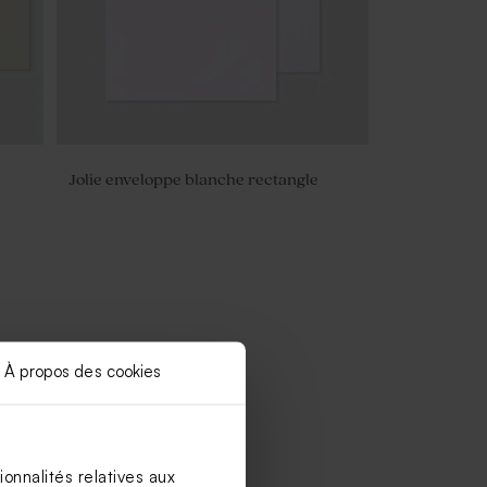
Jolie enveloppe blanche rectangle
À propos des cookies
onnalités relatives aux