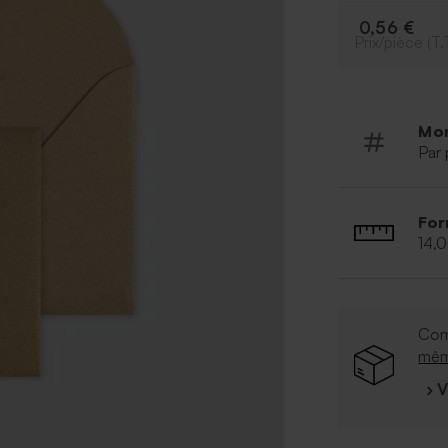
0,56 €
Prix/pièce (T.
Mo
Par 
For
14,
Com
mê
› 