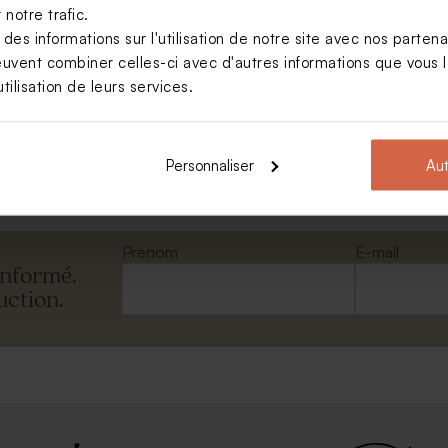
notre trafic.
s informations sur l'utilisation de notre site avec nos parten
euvent combiner celles-ci avec d'autres informations que vous le
ête longue eucalyptus
tilisation de leurs services.
Voir toute la collection Enveloppe
Personnaliser
Aut
Prénom
E-mail
informé.
uction.