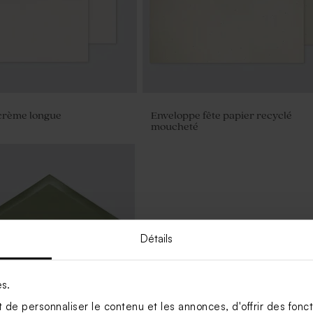
crème longue
Enveloppe fête papier recyclé
moucheté
Détails
es.
de personnaliser le contenu et les annonces, d'offrir des foncti