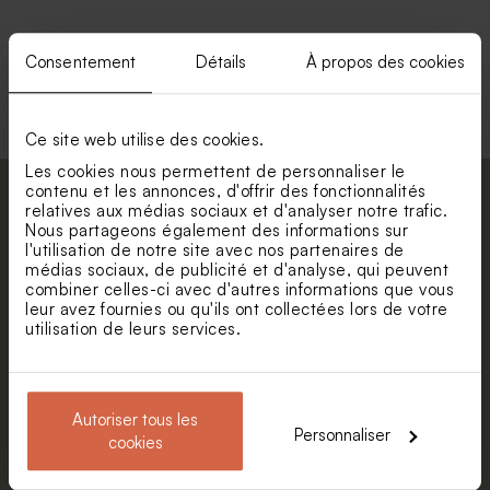
Consentement
Détails
À propos des cookies
Voir toute la collection Enveloppe
Ce site web utilise des cookies.
Les cookies nous permettent de personnaliser le
contenu et les annonces, d'offrir des fonctionnalités
Abonnez-vous à la newsletter et restez
relatives aux médias sociaux et d'analyser notre trafic.
informé. Petite surprise : bénéficiez de 5%
Nous partageons également des informations sur
l'utilisation de notre site avec nos partenaires de
de réduction.
médias sociaux, de publicité et d'analyse, qui peuvent
Prénom
combiner celles-ci avec d'autres informations que vous
leur avez fournies ou qu'ils ont collectées lors de votre
utilisation de leurs services.
E-mail
Autoriser tous les
Personnaliser
S'abonner
cookies