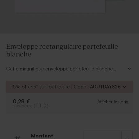
Enveloppe rectangulaire portefeuille
blanche
Cette magnifique enveloppe portefeuille blanche
rectangulaire est un atout pour que votre annonce soit
exceptionnelle. L'insert rose donnera définitivement sa
15% offerts* sur tout le site | Code :
AOUTDAYS26
touche d'originalité à votre message.
0,28 €
Afficher les prix
Prix/pièce (T.T.C.)
Montant