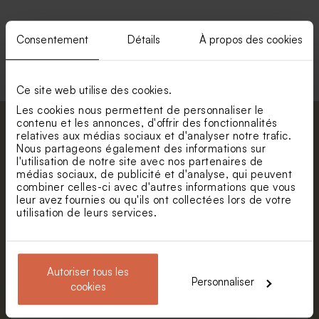
Consentement
Détails
À propos des cookies
Voir toute la collection Enveloppe
Ce site web utilise des cookies.
Les cookies nous permettent de personnaliser le
contenu et les annonces, d'offrir des fonctionnalités
Abonnez-vous à la newsletter et restez
relatives aux médias sociaux et d'analyser notre trafic.
informé. Petite surprise : bénéficiez de 5%
Nous partageons également des informations sur
l'utilisation de notre site avec nos partenaires de
de réduction.
médias sociaux, de publicité et d'analyse, qui peuvent
Prénom
combiner celles-ci avec d'autres informations que vous
leur avez fournies ou qu'ils ont collectées lors de votre
utilisation de leurs services.
E-mail
Autoriser tous les
Personnaliser
S'abonner
cookies