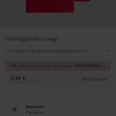
Enveloppe fête rouge
La couleur rouge de cette enveloppe donne
beaucoup de charme et de modernisme à votre
annonce. Osez la couleur pour surprendre et étonner
15% offerts* sur tout le site | Code :
AOUTDAYS26
vos proches.
0,38 €
Afficher les prix
Prix/pièce (T.T.C.)
Montant
Par pièce