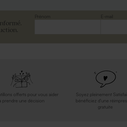
Prénom
E-mail
informé.
uction.
arrée mariage rouille
Enveloppe mariage carrée eucaly
tillons offerts pour vous aider
Soyez pleinement Satisfai
à prendre une décision
bénéficiez d'une réimpres
gratuite