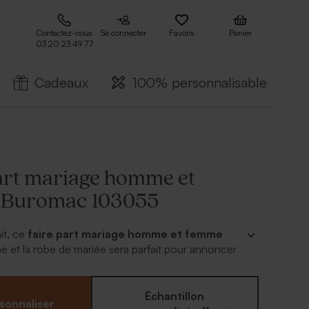
Contactez-nous
Se connecter
Favoris
Panier
03 20 23 49 77
Cadeaux
100% personnalisable
art mariage homme et
 Buromac 103055
it, ce
faire part mariage homme et femme
ume et la robe de mariée sera parfait pour annoncer
n joli noeud en organza blanc est livré d'office pour
plus chic. Il ne vous reste plus qu'à choix ce faire
ginal et le personnaliser avec votre texte mariage.
Échantillon
sonnaliser