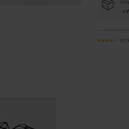
d'ex
› 
92 %