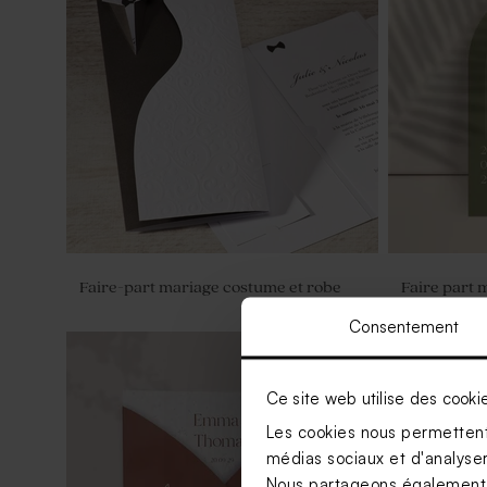
Faire-part mariage costume et robe
Faire part 
carton invit
Consentement
Ce site web utilise des cooki
Les cookies nous permettent 
médias sociaux et d'analyser 
Nous partageons également de