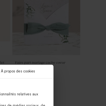
let
Faire part mariage cache coeur
champêtre
À propos des cookies
onnalités relatives aux
aires de médias sociaux, de