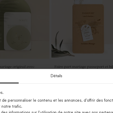
mariage original avec
Faire part mariage passeport et bil
ation
de voyage
Détails
es.
de personnaliser le contenu et les annonces, d'offrir des foncti
notre trafic.
s informations sur l'utilisation de notre site avec nos parten