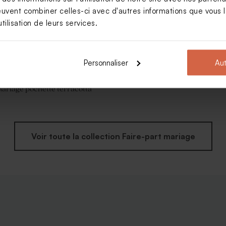
euvent combiner celles-ci avec d'autres informations que vous le
tilisation de leurs services.
Personnaliser
Aut
mariage pochette terracotta
Voir toute la collection Faire-part mariage