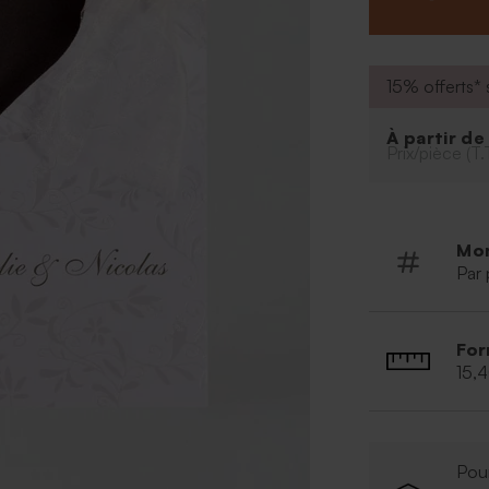
Restez vous-mêm
de mariage, vos
auront votre inv
*Ce modèle est
15% offerts* s
Collection Papi
À partir d
Prix/pièce (T.
Mo
Par 
For
15,
Pour