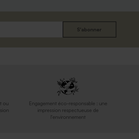
S'abonner
ptus
Enveloppe blanche autocollante
t ou
Engagement éco-responsable : une
sion
impression respectueuse de
l'environnement