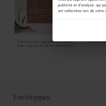
publicité et d'analyse, qui p
ont collectées lors de votre u
Faire part mariage pochette Amour
Faire part 
pour toujours (et fleurs séchées*)
Enveloppes