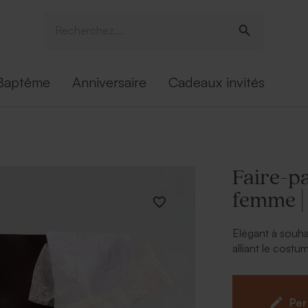
Baptême
Anniversaire
Cadeaux invités
Faire-p
femme |
Elégant à souha
alliant le cost
le grand jour. U
un effet encore 
part mariage ori
Per