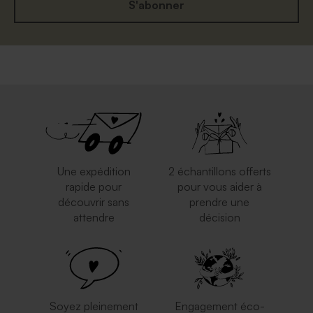
S'abonner
Enveloppe mariage carrée
Enveloppe carrée dorée
eucalyptus
Une expédition
2 échantillons offerts
rapide pour
pour vous aider à
découvrir sans
prendre une
attendre
décision
Elégante enveloppe blanche
Enveloppe crème carrément
carrée
classe
Soyez pleinement
Engagement éco-