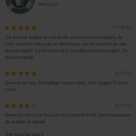
4863 avis
01.08.26
J'ai acheté 1valise et une boîte en bois personnalisés, ils
sont vraiment très jolis et identiques sur les photos du site.
Carrément rouge
Enveloppe recyclée mariage
Aucun regret. La livraison et le conditionnement super. Je
carrée
recommande
31.07.26
Service au top. Emballage impeccable, très soigné Encore
merci
31.07.26
Services clients à l’écoute et compréhensif. Une impression
de qualité et rapide
Voir tous les avis
>