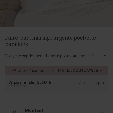
Faire-part mariage argenté pochette
papillons
Vos yeux papillonnent d'amour pour votre moitié ?
Fêtez votre union et votre engagement l'un pour
l'autre, entourés de vos proches. Ce
faire-part
15% offerts* sur tout le site | Code :
AOUTDAYS26
mariage argenté pochette papillons
tendance par
sa couleur argentée et sa découpe originale
À partir de
2,30 €
Afficher les prix
rencontrera le succès escompté. Personnalisez ce
Prix/pièce (T.T.C.)
faire part mariage cache coeur papillonnant à l'aide de
votre plus belle plume.
*Ce modèle est livré non monté.
Collection La Vie En Rose © - Réf. : 106-069
Montant