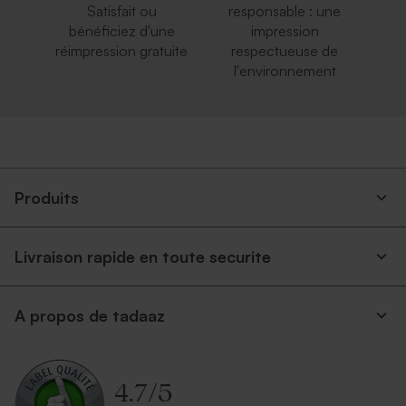
Satisfait ou
responsable : une
bénéficiez d'une
impression
réimpression gratuite
respectueuse de
l'environnement
Enveloppe mariage carrée
Grande enveloppe papier
rose nude
kraft
Produits
Livraison rapide en toute securite
A propos de tadaaz
Enveloppe mariage bleu nuit
Enveloppe carrée noire
4.7
/
5