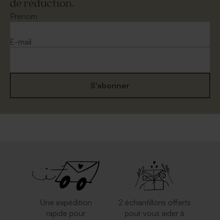
de réduction.
Enveloppe papier kraft
Enveloppe blanche
autocollante
Prénom
E-mail
S'abonner
Enveloppe mariage longue
Enveloppe mariage papier
eucalyptus
recyclé moucheté
Une expédition
2 échantillons offerts
rapide pour
pour vous aider à