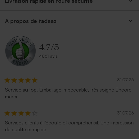
Livraison rapide en toute securite
A propos de tadaaz
Enveloppe dorée rectangle
Enveloppe mariage longue
rouille
4.7
/
5
4861 avis
31.07.26
Service au top. Emballage impeccable, très soigné Encore
merci
Enveloppe crème
Enveloppe mariage
rectangulaire bleu nuit
31.07.26
Services clients à l’écoute et compréhensif. Une impression
de qualité et rapide