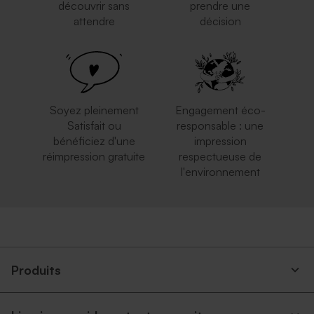
découvrir sans
prendre une
attendre
décision
Enveloppe longue argent
Enveloppe longue crème
autocollante
Soyez pleinement
Engagement éco-
Satisfait ou
responsable : une
bénéficiez d'une
impression
réimpression gratuite
respectueuse de
l'environnement
Enveloppe crème
Enveloppe mariage longue
rose nude
Produits