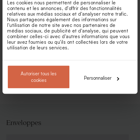
Les cookies nous permettent de personnaliser le
contenu et les annonces, d'offrir des fonctionnalités
relatives aux médias sociaux et d'analyser notre trafic.
Nous partageons également des informations sur
l'utilisation de notre site avec nos partenaires de
médias sociaux, de publicité et d'analyse, qui peuvent
combiner celles-ci avec d'autres informations que vous
leur avez fournies ou qu'ils ont collectées lors de votre
Faire part mariage
Faire part mariage pochette
utilisation de leurs services.
terracotta un grand Oui
papier recyclé (et fleurs
séchées*)
Autoriser tous les
Personnaliser
Voir toute la collection Faire-part mariage
cookies
Enveloppes