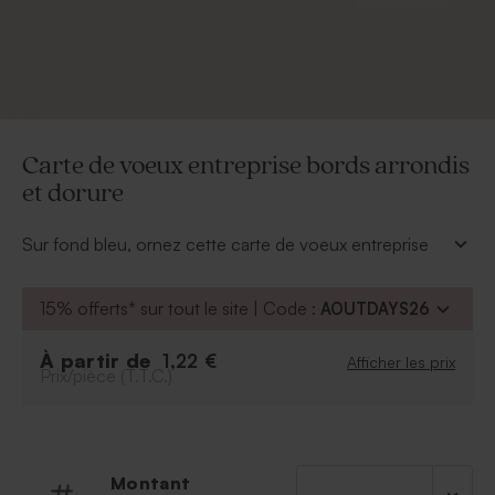
Carte de voeux entreprise bords arrondis
et dorure
Sur fond bleu, ornez cette carte de voeux entreprise
de votre photo d'équipe. Ses bords arrondis et ses
détails en or donnent élégance à vos voeux.
15% offerts* sur tout le site | Code :
AOUTDAYS26
À personnaliser
:
Texte et logo de société
À partir de
1,22 €
Afficher les prix
Prix/pièce (T.T.C.)
Photo
Police et couleur de la police
Possibilité d'ajouter le symbole de votre choix
grâce à notre outil de personnalisation.
Montant