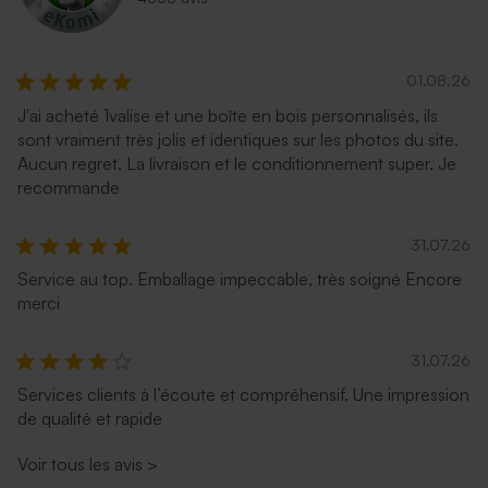
01.08.26
J'ai acheté 1valise et une boîte en bois personnalisés, ils
sont vraiment très jolis et identiques sur les photos du site.
Enveloppe voeux longue
Enveloppe voeux longue
Aucun regret. La livraison et le conditionnement super. Je
rose nude
eucalyptus
recommande
31.07.26
Service au top. Emballage impeccable, très soigné Encore
merci
31.07.26
Services clients à l’écoute et compréhensif. Une impression
de qualité et rapide
Enveloppe voeux longue
rouille
Voir tous les avis
>