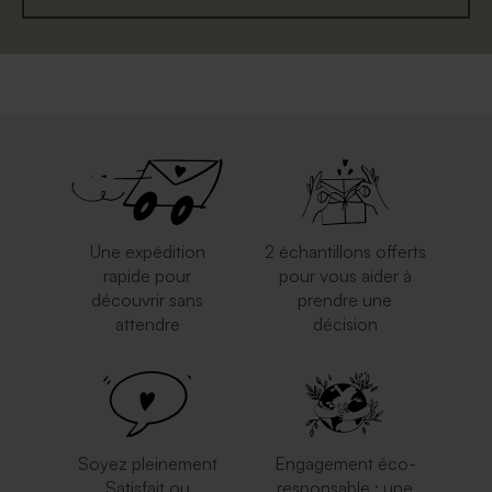
Enveloppe crème
Enveloppe rouge
Une expédition
2 échantillons offerts
rapide pour
pour vous aider à
découvrir sans
prendre une
attendre
décision
Enveloppe rectangulaire
Enveloppe crème
portefeuille blanche
autocollante
Soyez pleinement
Engagement éco-
Satisfait ou
responsable : une