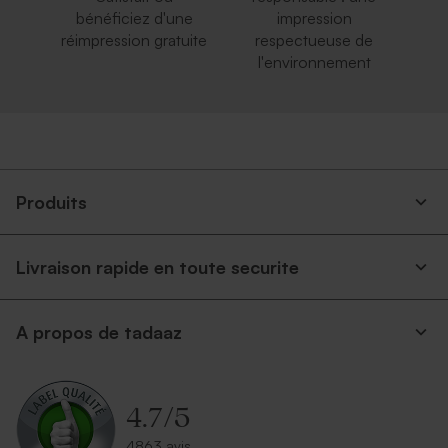
bénéficiez d'une
impression
réimpression gratuite
respectueuse de
l'environnement
Enveloppe blanche
Enveloppe voeux crème
autocollante
Produits
Livraison rapide en toute securite
A propos de tadaaz
Enveloppe voeux papier
Enveloppe voeux
recyclé moucheté
rectangulaire bleu nuit
4.7
/
5
4863 avis